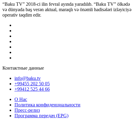
“Baku TV” 2018-ci ilin fevral ayında yaradılıb. “Baku TV” ölkədə
və dünyada baş verən aktual, maraqlı və önəmli hadisələri izləyiciyə
operativ təqdim edir.
Контактные данные
info@baku.tv
+99455 202 50 05
+99412 525 44 66
О Нас
Политика конфиденциальности
Пресс-релиз
Программа передач (EPG)