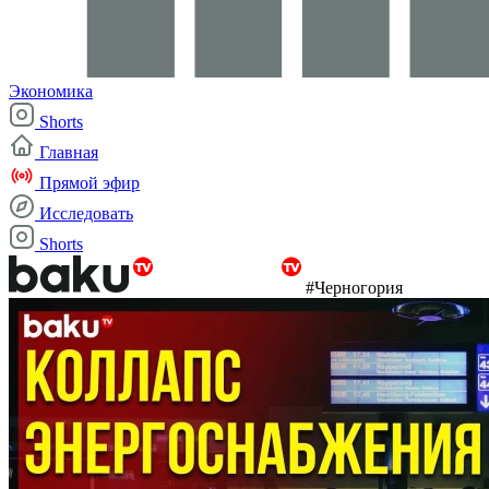
Экономика
Shorts
Главная
Прямой эфир
Исследовать
Shorts
#Черногория