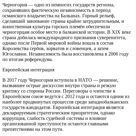
Черногория — одно из немногих государств региона,
сохранявших фактическую независимость в период
османского владычества на Балканах. Горный рельеф,
сделавший завоевание страны крайне затруднительным, и
воинственная культура горских племён обеспечили
черногорцам особое место в балканской истории. В XIX веке
страна добилась международного признания суверенитета,
однако после Первой мировой войны вошла в состав
Королевства сербов, хорватов и словенцев, а затем
Югославии. Независимость была восстановлена в 2006 году
по итогам референдума.
Европейская интеграция
В 2017 году Черногория вступила в НАТО — решение,
вызвавшее острые дискуссии внутри страны и резкую
критику со стороны России. Переговоры о членстве в
Европейском союзе ведутся с 2012 года и остаются одним из
наиболее продвинутых процессов среди западнобалканских
государств-кандидатов. Европейская интеграция является
декларируемым стратегическим приоритетом, однако
коррупция, слабость судебной системы и влияние
организованной преступности остаются главными
препятствиями на этом пути.