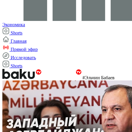
Экономика
Shorts
Главная
Прямой эфир
Исследовать
Shorts
#Эльчин Бабаев