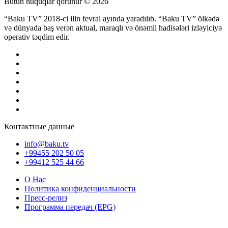
Bütün hüquqlar qorunur © 2026
“Baku TV” 2018-ci ilin fevral ayında yaradılıb. “Baku TV” ölkədə
və dünyada baş verən aktual, maraqlı və önəmli hadisələri izləyiciyə
operativ təqdim edir.
Контактные данные
info@baku.tv
+99455 202 50 05
+99412 525 44 66
О Нас
Политика конфиденциальности
Пресс-релиз
Программа передач (EPG)