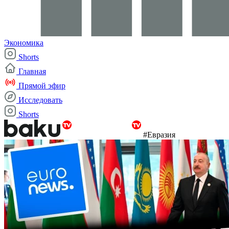
Экономика
Shorts
Главная
Прямой эфир
Исследовать
Shorts
#Евразия