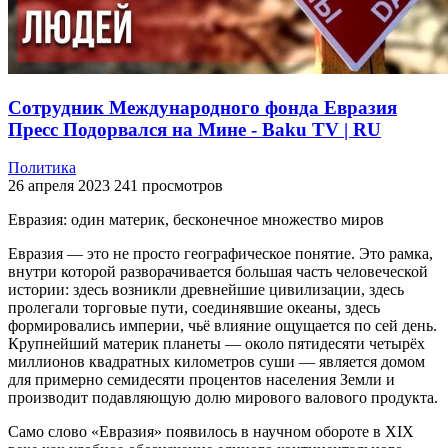
Сотрудник Международного фонда Евразия
Пресс Подорвался на Мине - Baku TV | RU
Политика
26 апреля 2023
241 просмотров
Евразия: один материк, бесконечное множество миров
Евразия — это не просто географическое понятие. Это рамка,
внутри которой разворачивается большая часть человеческой
истории: здесь возникли древнейшие цивилизации, здесь
пролегали торговые пути, соединявшие океаны, здесь
формировались империи, чьё влияние ощущается по сей день.
Крупнейший материк планеты — около пятидесяти четырёх
миллионов квадратных километров суши — является домом
для примерно семидесяти процентов населения Земли и
производит подавляющую долю мирового валового продукта.
Само слово «Евразия» появилось в научном обороте в XIX