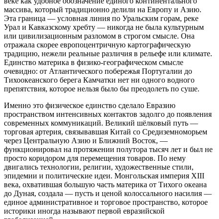
веке как удобное обозначение единого континентального
массива, который традиционно делили на Европу и Азию.
Эта граница — условная линия по Уральским горам, реке
Урал и Кавказскому хребту — никогда не была культурным
или цивилизационным разломом в строгом смысле. Она
отражала скорее европоцентричную картографическую
традицию, нежели реальные различия в рельефе или климате.
Единство материка в физико-географическом смысле
очевидно: от Атлантического побережья Португалии до
Тихоокеанского берега Камчатки нет ни одного водного
препятствия, которое нельзя было бы преодолеть по суше.
Именно это физическое единство сделало Евразию
пространством интенсивных контактов задолго до появления
современных коммуникаций. Великий шёлковый путь —
торговая артерия, связывавшая Китай со Средиземноморьем
через Центральную Азию и Ближний Восток, —
функционировал на протяжении полутора тысяч лет и был не
просто коридором для перемещения товаров. По нему
двигались технологии, религии, художественные стили,
эпидемии и политические идеи. Монгольская империя XIII
века, охватившая большую часть материка от Тихого океана
до Дуная, создала — пусть и ценой колоссального насилия —
единое административное и торговое пространство, которое
историки иногда называют первой евразийской