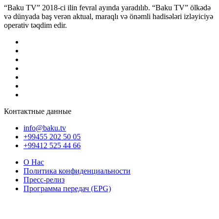
“Baku TV” 2018-ci ilin fevral ayında yaradılıb. “Baku TV” ölkədə
və dünyada baş verən aktual, maraqlı və önəmli hadisələri izləyiciyə
operativ təqdim edir.
Контактные данные
info@baku.tv
+99455 202 50 05
+99412 525 44 66
О Нас
Политика конфиденциальности
Пресс-релиз
Программа передач (EPG)