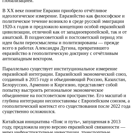
глобализацией.
В XX веке понятие Евразии приобрело отчётливое
идеологическое измерение. Евразийство как философское и
политическое течение возникло в среде русской эмиграции
1920-х годов и предложило концепцию особой евразийской
цивилизации, отличной как от западноевропейской, так и от
азиатской. В позднесоветский и постсоветский период эти
идеи были переосмыслены и политизированы — прежде
всего в работах Александра Дугина, превратившего
евразийство в геополитическую доктрину с отчётливым
антизападным вектором.
Параллельно существует институциональное измерение
евразийской интеграции. Евразийский экономический союз,
созданный в 2015 году и объединяющий Россию, Казахстан,
Белоруссию, Армению и Киргизию, представляет собой
попытку выстроить региональное экономическое
объединение на постсоветском пространстве. Его масштаб и
глубина интеграции несопоставимы с Европейским союзом, а
геополитический контекст его существования после 2022 года
существенно осложнился.
Китайская инициатива «Пояс и путь», запущенная в 2013
году, предложила иную версию евразийской связанности —
через инфраструктурные инвестиции, транспортные