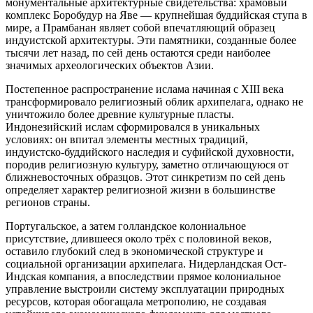
монументальные архитектурные свидетельства: храмовый
комплекс Боробудур на Яве — крупнейшая буддийская ступа в
мире, а Прамбанан являет собой впечатляющий образец
индуистской архитектуры. Эти памятники, созданные более
тысячи лет назад, по сей день остаются среди наиболее
значимых археологических объектов Азии.
Постепенное распространение ислама начиная с XIII века
трансформировало религиозный облик архипелага, однако не
уничтожило более древние культурные пласты.
Индонезийский ислам сформировался в уникальных
условиях: он впитал элементы местных традиций,
индуистско-буддийского наследия и суфийской духовности,
породив религиозную культуру, заметно отличающуюся от
ближневосточных образцов. Этот синкретизм по сей день
определяет характер религиозной жизни в большинстве
регионов страны.
Португальское, а затем голландское колониальное
присутствие, длившееся около трёх с половиной веков,
оставило глубокий след в экономической структуре и
социальной организации архипелага. Нидерландская Ост-
Индская компания, а впоследствии прямое колониальное
управление выстроили систему эксплуатации природных
ресурсов, которая обогащала метрополию, не создавая