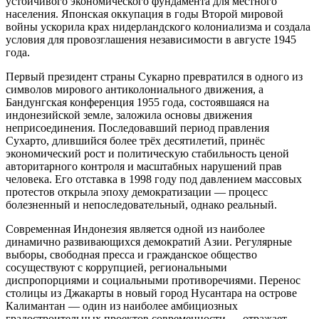
устойчивого экономического фундамента для местного
населения. Японская оккупация в годы Второй мировой
войны ускорила крах нидерландского колониализма и создала
условия для провозглашения независимости в августе 1945
года.
Первый президент страны Сукарно превратился в одного из
символов мирового антиколониального движения, а
Бандунгская конференция 1955 года, состоявшаяся на
индонезийской земле, заложила основы движения
неприсоединения. Последовавший период правления
Сухарто, длившийся более трёх десятилетий, принёс
экономический рост и политическую стабильность ценой
авторитарного контроля и масштабных нарушений прав
человека. Его отставка в 1998 году под давлением массовых
протестов открыла эпоху демократизации — процесс
болезненный и непоследовательный, однако реальный.
Современная Индонезия является одной из наиболее
динамично развивающихся демократий Азии. Регулярные
выборы, свободная пресса и гражданское общество
сосуществуют с коррупцией, региональными
диспропорциями и социальными противоречиями. Перенос
столицы из Джакарты в новый город Нусантара на острове
Калимантан — один из наиболее амбициозных
градостроительных проектов современности — отражает