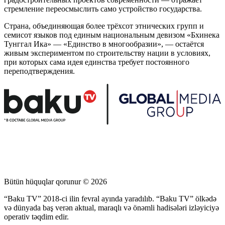
стремление переосмыслить само устройство государства.
Страна, объединяющая более трёхсот этнических групп и
семисот языков под единым национальным девизом «Бхинека
Тунггал Ика» — «Единство в многообразии», — остаётся
живым экспериментом по строительству нации в условиях,
при которых сама идея единства требует постоянного
переподтверждения.
Bütün hüquqlar qorunur © 2026
“Baku TV” 2018-ci ilin fevral ayında yaradılıb. “Baku TV” ölkədə
və dünyada baş verən aktual, maraqlı və önəmli hadisələri izləyiciyə
operativ təqdim edir.