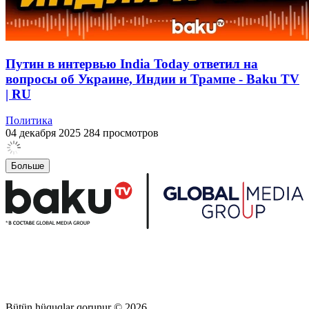
Путин в интервью India Today ответил на
вопросы об Украине, Индии и Трампе - Baku TV
| RU
Политика
04 декабря 2025
284 просмотров
Больше
Bütün hüquqlar qorunur © 2026