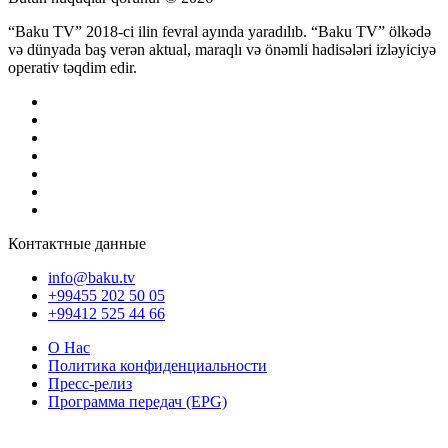
“Baku TV” 2018-ci ilin fevral ayında yaradılıb. “Baku TV” ölkədə
və dünyada baş verən aktual, maraqlı və önəmli hadisələri izləyiciyə
operativ təqdim edir.
Контактные данные
info@baku.tv
+99455 202 50 05
+99412 525 44 66
О Нас
Политика конфиденциальности
Пресс-релиз
Программа передач (EPG)