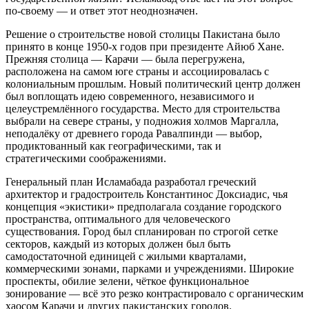
по-своему — и ответ этот неоднозначен.
Решение о строительстве новой столицы Пакистана было
принято в конце 1950-х годов при президенте Айюб Хане.
Прежняя столица — Карачи — была перегружена,
расположена на самом юге страны и ассоциировалась с
колониальным прошлым. Новый политический центр должен
был воплощать идею современного, независимого и
целеустремлённого государства. Место для строительства
выбрали на севере страны, у подножия холмов Маргалла,
неподалёку от древнего города Равалпинди — выбор,
продиктованный как географическими, так и
стратегическими соображениями.
Генеральный план Исламабада разработал греческий
архитектор и градостроитель Константинос Доксиадис, чья
концепция «экистики» предполагала создание городского
пространства, оптимального для человеческого
существования. Город был спланирован по строгой сетке
секторов, каждый из которых должен был быть
самодостаточной единицей с жилыми кварталами,
коммерческими зонами, парками и учреждениями. Широкие
проспекты, обилие зелени, чёткое функциональное
зонирование — всё это резко контрастировало с органическим
хаосом Карачи и других пакистанских городов.