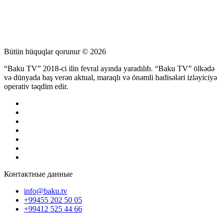
Bütün hüquqlar qorunur © 2026
“Baku TV” 2018-ci ilin fevral ayında yaradılıb. “Baku TV” ölkədə
və dünyada baş verən aktual, maraqlı və önəmli hadisələri izləyiciyə
operativ təqdim edir.
Контактные данные
info@baku.tv
+99455 202 50 05
+99412 525 44 66