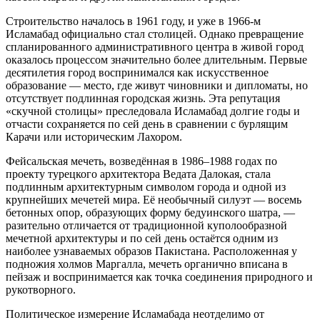
Строительство началось в 1961 году, и уже в 1966-м
Исламабад официально стал столицей. Однако превращение
спланированного административного центра в живой город
оказалось процессом значительно более длительным. Первые
десятилетия город воспринимался как искусственное
образование — место, где живут чиновники и дипломаты, но
отсутствует подлинная городская жизнь. Эта репутация
«скучной столицы» преследовала Исламабад долгие годы и
отчасти сохраняется по сей день в сравнении с бурлящим
Карачи или историческим Лахором.
Фейсальская мечеть, возведённая в 1986–1988 годах по
проекту турецкого архитектора Ведата Далокая, стала
подлинным архитектурным символом города и одной из
крупнейших мечетей мира. Её необычный силуэт — восемь
бетонных опор, образующих форму бедуинского шатра, —
разительно отличается от традиционной куполообразной
мечетной архитектуры и по сей день остаётся одним из
наиболее узнаваемых образов Пакистана. Расположенная у
подножия холмов Маргалла, мечеть органично вписана в
пейзаж и воспринимается как точка соединения природного и
рукотворного.
Политическое измерение Исламабада неотделимо от