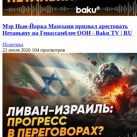
Мэр Нью-Йорка Мамдани призвал арестовать
Нетаньяху на Генассамблее ООН - Baku TV | RU
Политика
22 июля 2026
104 просмотров