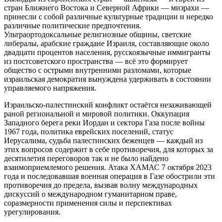
стран Ближнего Востока и Северной Африки — мизрахи —
принесли с собой различные культурные традиции и нередко
различные политические предпочтения.
Ультраортодоксальные религиозные общины, светские
либералы, арабские граждане Израиля, составляющие около
двадцати процентов населения, русскоязычные иммигранты
из постсоветского пространства — всё это формирует
общество с острыми внутренними разломами, которые
израильская демократия вынуждена удерживать в состоянии
управляемого напряжения.
Израильско-палестинский конфликт остаётся незаживающей
раной региональной и мировой политики. Оккупация
Западного берега реки Иордан и сектора Газа после войны
1967 года, политика еврейских поселений, статус
Иерусалима, судьба палестинских беженцев — каждый из
этих вопросов содержит в себе противоречия, для которых за
десятилетия переговоров так и не было найдено
взаимоприемлемого решения. Атака ХАМАС 7 октября 2023
года и последовавшая военная операция в Газе обострили эти
противоречия до предела, вызвав волну международных
дискуссий о международном гуманитарном праве,
соразмерности применения силы и перспективах
урегулирования.