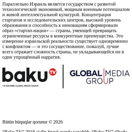
Параллельно Израиль является государством с развитой
технологической экономикой, мощным военным потенциалом
и живой интеллектуальной культурой. Концентрация
стартапов и исследовательских центров, высокий уровень
образования и способность к инновациям сформировали
образ «стартап-нации» — страны, умеющей превращать
ограниченные ресурсы в конкурентные преимущества. Это
измерение израильской реальности существует одновременно
с конфликтом — и это сосуществование, пожалуй, лучше
всего отражает сложность страны, не укладывающейся ни в
один упрощённый нарратив.
Bütün hüquqlar qorunur © 2026
“Baku TV” 2018-ci ilin fevral ayında yaradılıb. “Baku TV” ölkədə