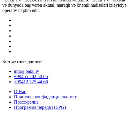
və dünyada baş verən aktual, maraqlı və önəmli hadisələri izləyiciyə
operativ təqdim edir.
Контактные данные
info@baku.tv
+99455 202 50 05
+99412 525 44 66
О Нас
Политика конфиденциальности
Пресс-релиз
Программа передач (EPG)