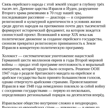
Связь еврейского народа с этой землёй уходит в глубину трёх
тысяч лет. Древние царства Израиля и Иудеи, разрушение
Второго храма римлянами в 70 году нашей эры,
последовавшее рассеяние — диаспора — и сохранение
религиозной и культурной идентичности в условиях жизни
среди других народов на протяжении почти двух тысячелетий
формируют исторический фундамент, на котором зиждется
сионистский проект. Возникший в конце XIX века как
политическое движение за создание еврейского государства,
сионизм превратил религиозную привязанность к Земле
Израиля в конкретную политическую программу.
Холокост — систематическое уничтожение нацистской
Германией шести миллионов евреев в годы Второй мировой
войны — придал этой программе неотложность и моральный
императив, который трудно было оспорить. Решение ООН
1947 года о разделе британского мандата на еврейское и
арабское государства было принято большинством голосов,
однако отвергнуто арабскими странами. Провозглашение
Израиля в мае 1948 года немедленно повлекло за собой войну
с соседними государствами — первую из нескольких,
определивших региональный порядок на десятилетия вперёд.
Израильское общество внутренне сложно и неоднородно.
Выходцы из европейских стран — ашкеназы — и евреи из