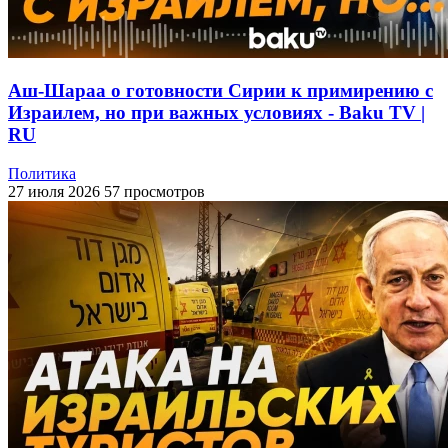
Аш-Шараа о готовности Сирии к примирению с
Израилем, но при важных условиях - Baku TV |
RU
Политика
27 июля 2026
57 просмотров