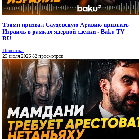
Трамп призвал Саудовскую Аравию признать
Израиль в рамках ядерной сделки - Baku TV |
RU
Политика
23 июля 2026
82 просмотров