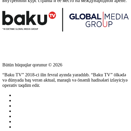
внутренний курс страны и ее место на международной арене.
Bütün hüquqlar qorunur © 2026
“Baku TV” 2018-ci ilin fevral ayında yaradılıb. “Baku TV” ölkədə
və dünyada baş verən aktual, maraqlı və önəmli hadisələri izləyiciyə
operativ təqdim edir.