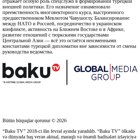
отражает особую роль спецслужб в формировании турецкой
внешней политики. Его назначение ознаменовало
преемственность многовекторного курса, выстроенного
предшественником Мевлютом Чавушоглу. Балансирование
между НАТО и Россией, посредничество в украинском
конфликте, активность на Ближнем Востоке и в Африке,
развитие отношений с тюркскими государствами
Центральной Азии — всё это остаётся неизменными
константами турецкой дипломатии вне зависимости от смены
руководства ведомства.
Bütün hüquqlar qorunur © 2026
“Baku TV” 2018-ci ilin fevral ayında yaradılıb. “Baku TV” ölkədə
və dünyada baş verən aktual, maraqlı və önəmli hadisələri izləyiciyə