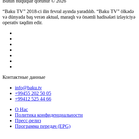
Bütün hüquqlar qorunur © 2026
“Baku TV” 2018-ci ilin fevral ayında yaradılıb. “Baku TV” ölkədə
və dünyada baş verən aktual, maraqlı və önəmli hadisələri izləyiciyə
operativ təqdim edir.
Контактные данные
info@baku.tv
+99455 202 50 05
+99412 525 44 66
О Нас
Политика конфиденциальности
Пресс-релиз
Программа передач (EPG)