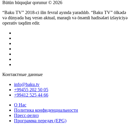
Bütün hüquqlar qorunur © 2026
“Baku TV” 2018-ci ilin fevral ayında yaradılıb. “Baku TV” ölkədə
və dünyada baş verən aktual, maraqlı və önəmli hadisələri izləyiciyə
operativ təqdim edir.
Контактные данные
info@baku.tv
+99455 202 50 05
+99412 525 44 66
О Нас
Политика конфиденциальности
Пресс-релиз
Программа передач (EPG)