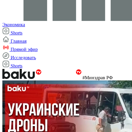
Экономика
Shorts
Главная
Прямой эфир
Исследовать
Shorts
#Минздрав РФ