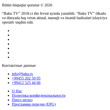
Bütün hüquqlar qorunur © 2026
“Baku TV” 2018-ci ilin fevral ayında yaradılıb. “Baku TV” ölkədə
və dünyada baş verən aktual, maraqlı və önəmli hadisələri izləyiciyə
operativ təqdim edir.
Контактные данные
info@baku.tv
+99455 202 50 05
+99412 525 44 66
О Нас
Политика конфиденциальности
Пресс-релиз
Программа передач (EPG)