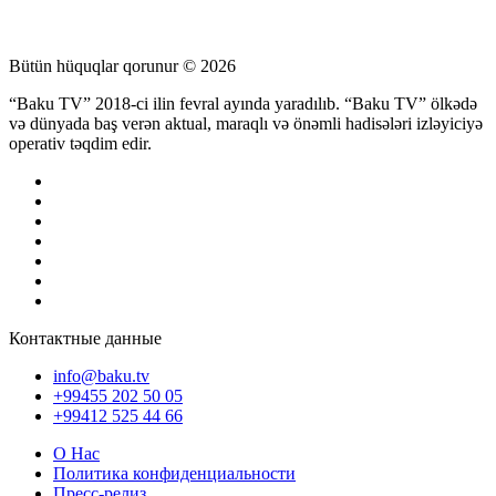
Bütün hüquqlar qorunur © 2026
“Baku TV” 2018-ci ilin fevral ayında yaradılıb. “Baku TV” ölkədə
və dünyada baş verən aktual, maraqlı və önəmli hadisələri izləyiciyə
operativ təqdim edir.
Контактные данные
info@baku.tv
+99455 202 50 05
+99412 525 44 66
О Нас
Политика конфиденциальности
Пресс-релиз