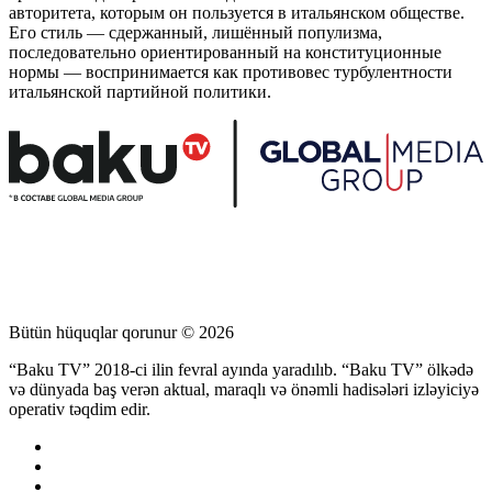
авторитета, которым он пользуется в итальянском обществе.
Его стиль — сдержанный, лишённый популизма,
последовательно ориентированный на конституционные
нормы — воспринимается как противовес турбулентности
итальянской партийной политики.
Bütün hüquqlar qorunur © 2026
“Baku TV” 2018-ci ilin fevral ayında yaradılıb. “Baku TV” ölkədə
və dünyada baş verən aktual, maraqlı və önəmli hadisələri izləyiciyə
operativ təqdim edir.