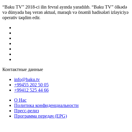
“Baku TV” 2018-ci ilin fevral ayında yaradılıb. “Baku TV” ölkədə
və dünyada baş verən aktual, maraqlı və önəmli hadisələri izləyiciyə
operativ təqdim edir.
Контактные данные
info@baku.tv
+99455 202 50 05
+99412 525 44 66
О Нас
Политика конфиденциальности
Пресс-релиз
Программа передач (EPG)