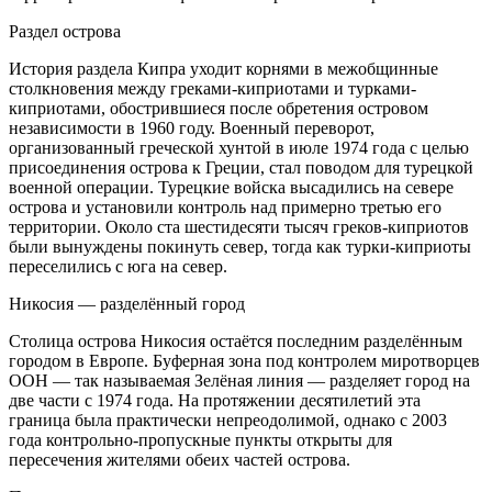
Раздел острова
История раздела Кипра уходит корнями в межобщинные
столкновения между греками-киприотами и турками-
киприотами, обострившиеся после обретения островом
независимости в 1960 году. Военный переворот,
организованный греческой хунтой в июле 1974 года с целью
присоединения острова к Греции, стал поводом для турецкой
военной операции. Турецкие войска высадились на севере
острова и установили контроль над примерно третью его
территории. Около ста шестидесяти тысяч греков-киприотов
были вынуждены покинуть север, тогда как турки-киприоты
переселились с юга на север.
Никосия — разделённый город
Столица острова Никосия остаётся последним разделённым
городом в Европе. Буферная зона под контролем миротворцев
ООН — так называемая Зелёная линия — разделяет город на
две части с 1974 года. На протяжении десятилетий эта
граница была практически непреодолимой, однако с 2003
года контрольно-пропускные пункты открыты для
пересечения жителями обеих частей острова.