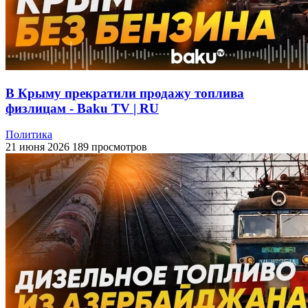
В Крыму прекратили продажу топлива
физлицам - Baku TV | RU
Политика
21 июня 2026
189 просмотров