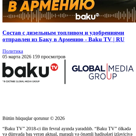
Состав с дизельным топливом и удобрениями
отправлен из Баку в Армению - Baku TV | RU
Политика
05 марта 2026
159 просмотров
Bütün hüquqlar qorunur © 2026
“Baku TV” 2018-ci ilin fevral ayında yaradılıb. “Baku TV” ölkədə
və dünyada baş verən aktual, maraqlı və önəmli hadisələri izləyiciyə