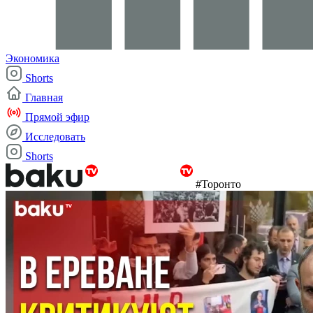
Экономика
Shorts
Главная
Прямой эфир
Исследовать
Shorts
#Торонто