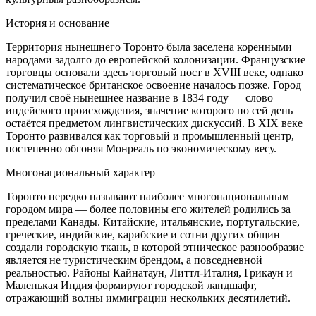
История и основание
Территория нынешнего Торонто была заселена коренными
народами задолго до европейской колонизации. Французские
торговцы основали здесь торговый пост в XVIII веке, однако
систематическое британское освоение началось позже. Город
получил своё нынешнее название в 1834 году — слово
индейского происхождения, значение которого по сей день
остаётся предметом лингвистических дискуссий. В XIX веке
Торонто развивался как торговый и промышленный центр,
постепенно обгоняя Монреаль по экономическому весу.
Многонациональный характер
Торонто нередко называют наиболее многонациональным
городом мира — более половины его жителей родились за
пределами Канады. Китайские, итальянские, португальские,
греческие, индийские, карибские и сотни других общин
создали городскую ткань, в которой этническое разнообразие
является не туристическим брендом, а повседневной
реальностью. Районы Кайнатаун, Литтл-Италия, Грикаун и
Маленькая Индия формируют городской ландшафт,
отражающий волны иммиграции нескольких десятилетий.