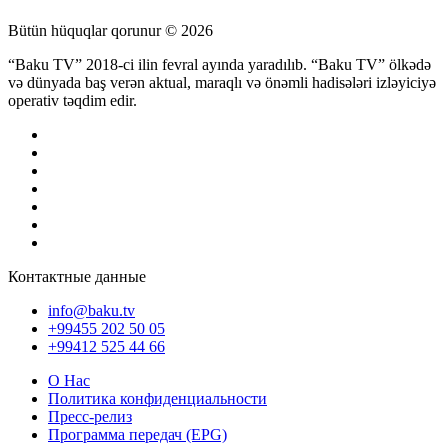
Bütün hüquqlar qorunur © 2026
“Baku TV” 2018-ci ilin fevral ayında yaradılıb. “Baku TV” ölkədə
və dünyada baş verən aktual, maraqlı və önəmli hadisələri izləyiciyə
operativ təqdim edir.
Контактные данные
info@baku.tv
+99455 202 50 05
+99412 525 44 66
О Нас
Политика конфиденциальности
Пресс-релиз
Программа передач (EPG)