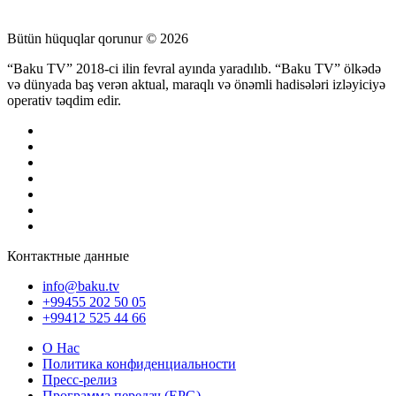
Bütün hüquqlar qorunur © 2026
“Baku TV” 2018-ci ilin fevral ayında yaradılıb. “Baku TV” ölkədə
və dünyada baş verən aktual, maraqlı və önəmli hadisələri izləyiciyə
operativ təqdim edir.
Контактные данные
info@baku.tv
+99455 202 50 05
+99412 525 44 66
О Нас
Политика конфиденциальности
Пресс-релиз
Программа передач (EPG)