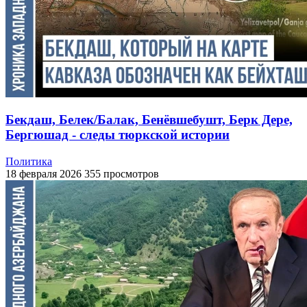
Бекдаш, Белек/Балак, Бенёвшебушт, Берк Дере,
Бергюшад - следы тюркской истории
Политика
18 февраля 2026
355 просмотров