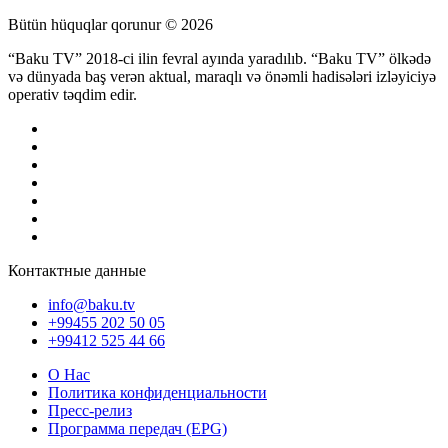
Bütün hüquqlar qorunur © 2026
“Baku TV” 2018-ci ilin fevral ayında yaradılıb. “Baku TV” ölkədə
və dünyada baş verən aktual, maraqlı və önəmli hadisələri izləyiciyə
operativ təqdim edir.
Контактные данные
info@baku.tv
+99455 202 50 05
+99412 525 44 66
О Нас
Политика конфиденциальности
Пресс-релиз
Программа передач (EPG)