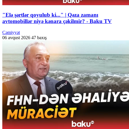
"Elə şərtlər qoyulub ki..." | Qəza zamanı
avtomobillər niyə kənara çəkilmir? - Baku TV
Cəmiyyət
06 avqust 2026
47 baxış