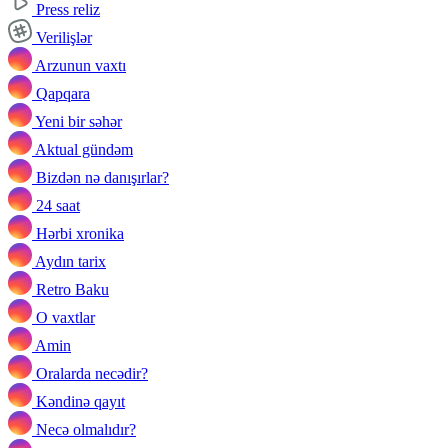
Press reliz
Verilişlər
Arzunun vaxtı
Qapqara
Yeni bir səhər
Aktual gündəm
Bizdən nə danışırlar?
24 saat
Hərbi xronika
Aydın tarix
Retro Baku
O vaxtlar
Amin
Oralarda necədir?
Kəndinə qayıt
Necə olmalıdır?