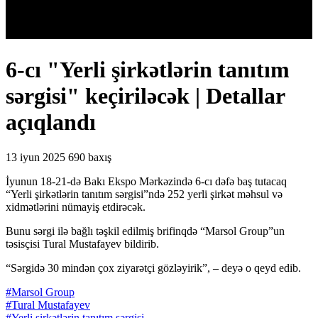
6-cı "Yerli şirkətlərin tanıtım
sərgisi" keçiriləcək | Detallar
açıqlandı
13 iyun 2025
690 baxış
İyunun 18-21-də Bakı Ekspo Mərkəzində 6-cı dəfə baş tutacaq
“Yerli şirkətlərin tanıtım sərgisi”ndə 252 yerli şirkət məhsul və
xidmətlərini nümayiş etdirəcək.
Bunu sərgi ilə bağlı təşkil edilmiş brifinqdə “Marsol Group”un
təsisçisi Tural Mustafayev bildirib.
“Sərgidə 30 mindən çox ziyarətçi gözləyirik”, – deyə o qeyd edib.
#Marsol Group
#Tural Mustafayev
#Yerli şirkətlərin tanıtım sərgisi