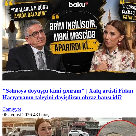
"Səhnəyə döyüşçü kimi çıxıram" | Xalq artisti Fidan
Hacıyevanın taleyini dəyişdirən obraz hansı idi?
Cəmiyyət
06 avqust 2026
43 baxış