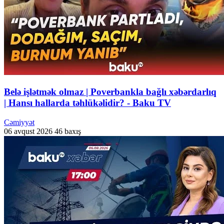
Belə işlətmək olmaz | Poverbankla bağlı xəbərdarlıq
| Hansı hallarda təhlükəlidir? - Baku TV
Cəmiyyət
06 avqust 2026
46 baxış