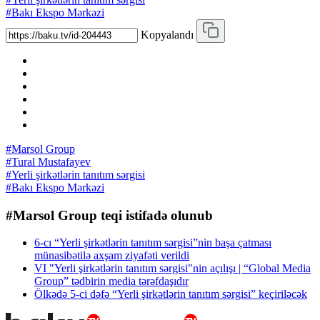
#Bakı Ekspo Mərkəzi
Kopyalandı
#Marsol Group
#Tural Mustafayev
#Yerli şirkətlərin tanıtım sərgisi
#Bakı Ekspo Mərkəzi
#Marsol Group teqi istifadə olunub
6-cı “Yerli şirkətlərin tanıtım sərgisi”nin başa çatması
münasibətilə axşam ziyafəti verildi
VI "Yerli şirkətlərin tanıtım sərgisi"nin açılışı | “Global Media
Group” tədbirin media tərəfdaşıdır
Ölkədə 5-ci dəfə “Yerli şirkətlərin tanıtım sərgisi” keçiriləcək