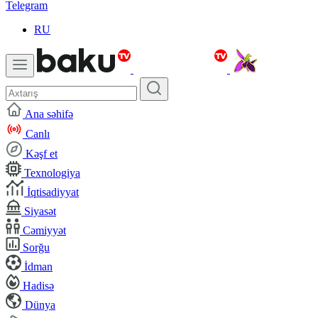
Telegram
RU
Ana səhifə
Canlı
Kəşf et
Texnologiya
İqtisadiyyat
Siyasət
Cəmiyyət
Sorğu
İdman
Hadisə
Dünya