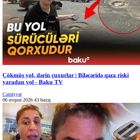
Çökmüş yol, dərin çuxurlar | Biləcəridə qəza riski
yaradan yol - Baku TV
Cəmiyyət
06 avqust 2026
43 baxış