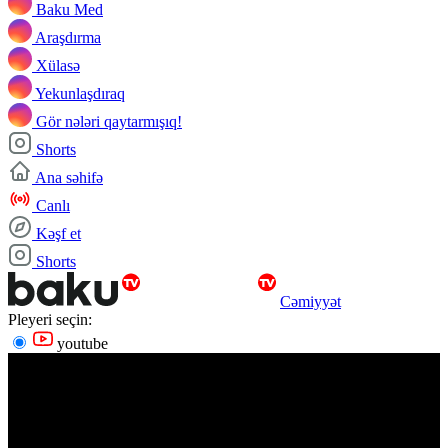
Baku Med
Araşdırma
Xülasə
Yekunlaşdıraq
Gör nələri qaytarmışıq!
Shorts
Ana səhifə
Canlı
Kəşf et
Shorts
Cəmiyyət
Pleyeri seçin:
youtube