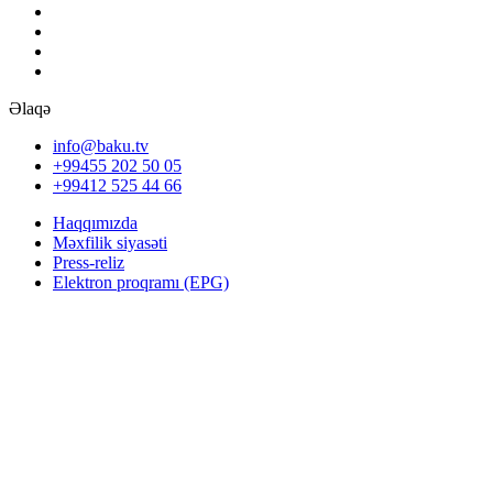
Əlaqə
info@baku.tv
+99455 202 50 05
+99412 525 44 66
Haqqımızda
Məxfilik siyasəti
Press-reliz
Elektron proqramı (EPG)