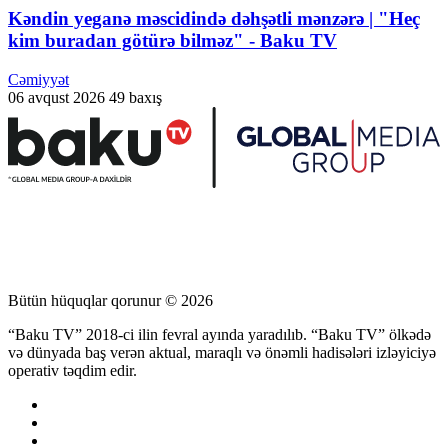
Kəndin yeganə məscidində dəhşətli mənzərə | "Heç
kim buradan götürə bilməz" - Baku TV
Cəmiyyət
06 avqust 2026
49 baxış
Bütün hüquqlar qorunur © 2026
“Baku TV” 2018-ci ilin fevral ayında yaradılıb. “Baku TV” ölkədə
və dünyada baş verən aktual, maraqlı və önəmli hadisələri izləyiciyə
operativ təqdim edir.