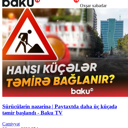
Oxşar xəbərlər
Sürücülərin nəzərinə | Paytaxtda daha üç küçədə
təmir başlandı - Baku TV
Cəmiyyət