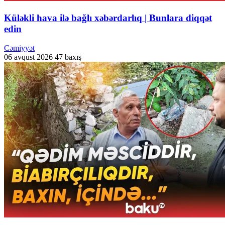
Küləkli hava ilə bağlı xəbərdarlıq | Bunlara diqqət
edin
Cəmiyyət
06 avqust 2026
47 baxış