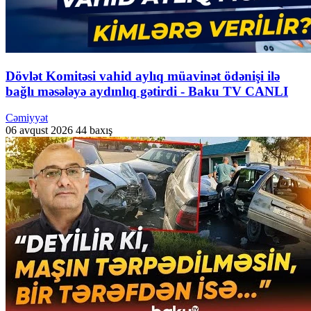
Dövlət Komitəsi vahid aylıq müavinət ödənişi ilə
bağlı məsələyə aydınlıq gətirdi - Baku TV CANLI
Cəmiyyət
06 avqust 2026
44 baxış