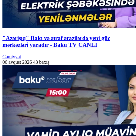
"Azərişıq" Bakı və ətraf ərazilərdə yeni güc
mərkəzləri yaradır - Baku TV CANLI
Cəmiyyət
06 avqust 2026
43 baxış