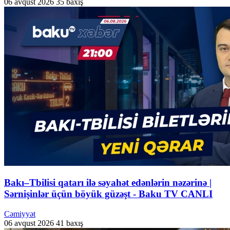
06 avqust 2026
35 baxış
Bakı–Tbilisi qatarı ilə səyahət edənlərin nəzərinə |
Sərnişinlər üçün böyük güzəşt - Baku TV CANLI
Cəmiyyət
06 avqust 2026
41 baxış