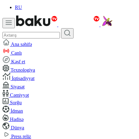
RU
Ana səhifə
Canlı
Kəşf et
Texnologiya
İqtisadiyyat
Siyasət
Cəmiyyət
Sorğu
İdman
Hadisə
Dünya
Press reliz