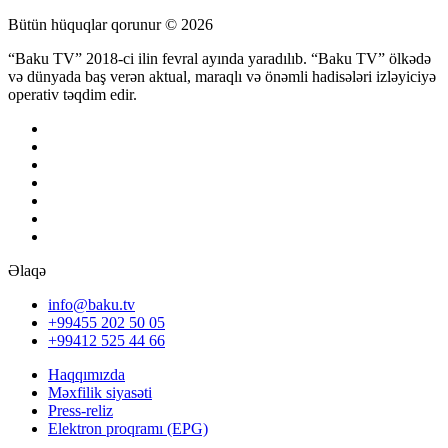
Bütün hüquqlar qorunur © 2026
“Baku TV” 2018-ci ilin fevral ayında yaradılıb. “Baku TV” ölkədə
və dünyada baş verən aktual, maraqlı və önəmli hadisələri izləyiciyə
operativ təqdim edir.
Əlaqə
info@baku.tv
+99455 202 50 05
+99412 525 44 66
Haqqımızda
Məxfilik siyasəti
Press-reliz
Elektron proqramı (EPG)