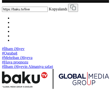
Kopyalandı
#İlham Əliyev
#Qarabağ
#Mehriban Əliyeva
#Hava proqnozu
#İlham Əliyevin Almaniya səfəri