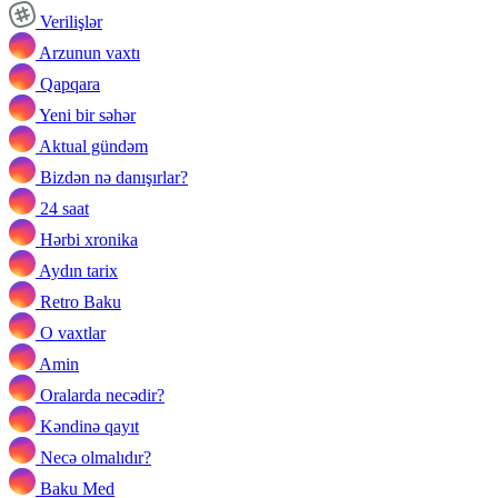
Verilişlər
Arzunun vaxtı
Qapqara
Yeni bir səhər
Aktual gündəm
Bizdən nə danışırlar?
24 saat
Hərbi xronika
Aydın tarix
Retro Baku
O vaxtlar
Amin
Oralarda necədir?
Kəndinə qayıt
Necə olmalıdır?
Baku Med