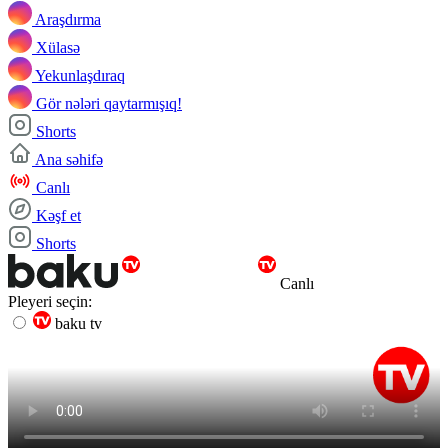
Araşdırma
Xülasə
Yekunlaşdıraq
Gör nələri qaytarmışıq!
Shorts
Ana səhifə
Canlı
Kəşf et
Shorts
Canlı
Pleyeri seçin:
baku tv