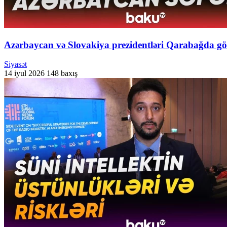
Azərbaycan və Slovakiya prezidentləri Qarabağda görü
Siyasət
14 iyul 2026
148 baxış