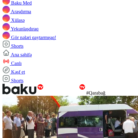
Baku Med
Araşdırma
Xülasə
Yekunlaşdıraq
Gör nələri qaytarmışıq!
Shorts
Ana səhifə
Canlı
Kəşf et
Shorts
#Qarabağ