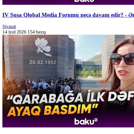
IV Şuşa Qlobal Media Forumu necə davam edir? - 
Siyasət
14 iyul 2026
154 baxış