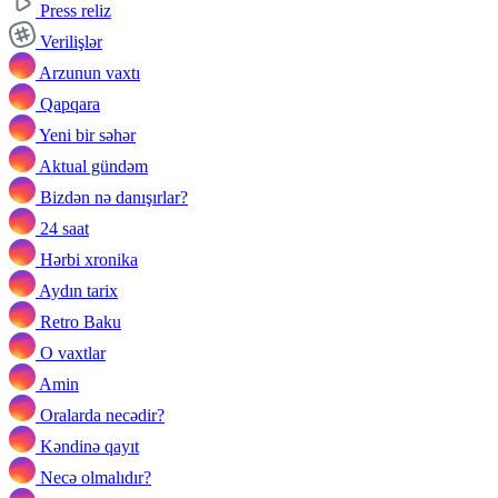
Press reliz
Verilişlər
Arzunun vaxtı
Qapqara
Yeni bir səhər
Aktual gündəm
Bizdən nə danışırlar?
24 saat
Hərbi xronika
Aydın tarix
Retro Baku
O vaxtlar
Amin
Oralarda necədir?
Kəndinə qayıt
Necə olmalıdır?