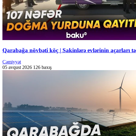
Qarabağa növbəti köç | Sakinlərə evlərinin açarları
Cəmiyyət
05 avqust 2026
126 baxış