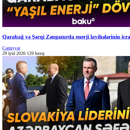
Qarabağ və Şərqi Zəngəzurda enerji layihələrinin icr
Cəmiyyət
29 iyul 2026
129 baxış