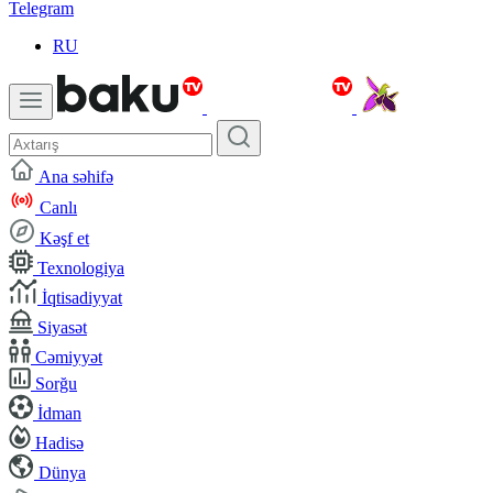
Telegram
RU
Ana səhifə
Canlı
Kəşf et
Texnologiya
İqtisadiyyat
Siyasət
Cəmiyyət
Sorğu
İdman
Hadisə
Dünya