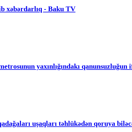
cib xəbərdarlıq - Baku TV
 metrosunun yaxınlığındakı qanunsuzluğun i
qadağaları uşaqları təhlükədən qoruya bilə