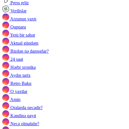
Press reliz
Verilişlər
Arzunun vaxtı
Qapqara
Yeni bir səhər
Aktual gündəm
Bizdən nə danışırlar?
24 saat
Hərbi xronika
Aydın tarix
Retro Baku
O vaxtlar
Amin
Oralarda necədir?
Kəndinə qayıt
Necə olmalıdır?