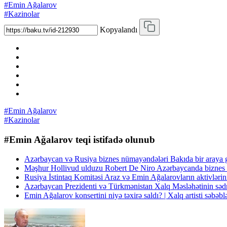
#Emin Ağalarov
#Kazinolar
Kopyalandı
#Emin Ağalarov
#Kazinolar
#Emin Ağalarov teqi istifadə olunub
Azərbaycan və Rusiya biznes nümayəndələri Bakıda bir araya 
Məşhur Hollivud ulduzu Robert De Niro Azərbaycanda biznes 
Rusiya İstintaq Komitəsi Araz və Emin Ağalarovların aktivlə
Azərbaycan Prezidenti və Türkmənistan Xalq Məsləhətinin sədr
Emin Ağalarov konsertini niyə təxirə saldı? | Xalq artisti səbəblə