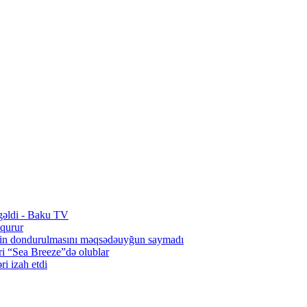
gəldi - Baku TV
qurur
rinin dondurulmasını məqsədəuyğun saymadı
i “Sea Breeze”də olublar
ri izah etdi