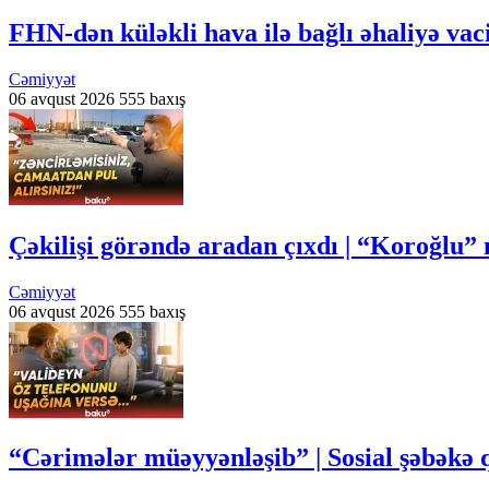
FHN-dən küləkli hava ilə bağlı əhaliyə va
Cəmiyyət
06 avqust 2026
555 baxış
Çəkilişi görəndə aradan çıxdı | “Koroğlu”
Cəmiyyət
06 avqust 2026
555 baxış
“Cərimələr müəyyənləşib” | Sosial şəbəkə 