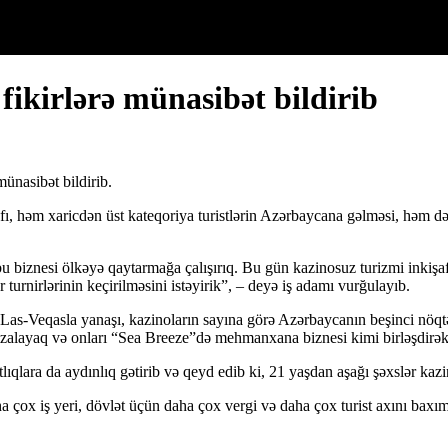
ikirlərə münasibət bildirib
ünasibət bildirib.
ı, həm xaricdən üst kateqoriya turistlərin Azərbaycana gəlməsi, həm də x
bu biznesi ölkəyə qaytarmağa çalışırıq. Bu gün kazinosuz turizmi inki
urnirlərinin keçirilməsini istəyirik”, – deyə iş adamı vurğulayıb.
as-Veqasla yanaşı, kazinoların sayına görə Azərbaycanın beşinci nöqtə
alayaq və onları “Sea Breeze”də mehmanxana biznesi kimi birləşdirək
lıqlara da aydınlıq gətirib və qeyd edib ki, 21 yaşdan aşağı şəxslər ka
çox iş yeri, dövlət üçün daha çox vergi və daha çox turist axını baxı