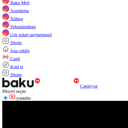
Baku Med
Araşdırma
Xülasə
Yekunlaşdıraq
Gör nələri qaytarmışıq!
Shorts
Ana səhifə
Canlı
Kəşf et
Shorts
Cəmiyyət
Pleyeri seçin:
youtube