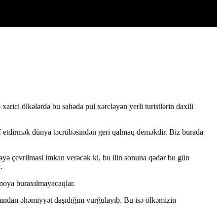
arici ölkələrdə bu sahədə pul xərcləyən yerli turistlərin daxili
şaf etdirmək dünya təcrübəsindən geri qalmaq deməkdir. Biz burada
yə çevrilməsi imkan verəcək ki, bu ilin sonuna qədər bu gün
.
zinoya buraxılmayacaqlar.
mından əhəmiyyət daşıdığını vurğulayıb. Bu isə ölkəmizin