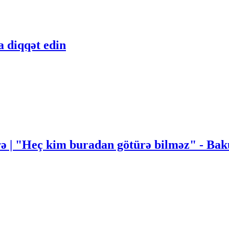
a diqqət edin
rə | "Heç kim buradan götürə bilməz" - Ba