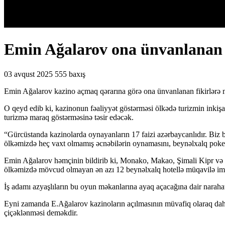
Emin Ağalarov ona ünvanlanan f
03 avqust 2025
555 baxış
Emin Ağalarov kazino açmaq qərarına görə ona ünvanlanan fikirlərə m
O qeyd edib ki, kazinonun fəaliyyət göstərməsi ölkədə turizmin inkişaf
turizmə maraq göstərməsinə təsir edəcək.
“Gürcüstanda kazinolarda oynayanların 17 faizi azərbaycanlıdır. Biz 
ölkəmizdə heç vaxt olmamış əcnəbilərin oynamasını, beynəlxalq poker t
Emin Ağalarov həmçinin bildirib ki, Monako, Makao, Şimali Kipr və L
ölkəmizdə mövcud olmayan ən azı 12 beynəlxalq hotellə müqavilə imz
İş adamı azyaşlıların bu oyun məkanlarına ayaq açacağına dair narahat
Eyni zamanda E.Ağalarov kazinoların açılmasının müvafiq olaraq daha 
çiçəklənməsi deməkdir.