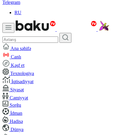
Telegram
RU
Ana səhifə
Canlı
Kəşf et
Texnologiya
İqtisadiyyat
Siyasət
Cəmiyyət
Sorğu
İdman
Hadisə
Dünya