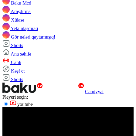
Baku Med
Araşdırma
Xülasə
Yekunlaşdıraq
Gör nələri qaytarmışıq!
Shorts
Ana səhifə
Canlı
Kəşf et
Shorts
Cəmiyyət
Pleyeri seçin:
youtube