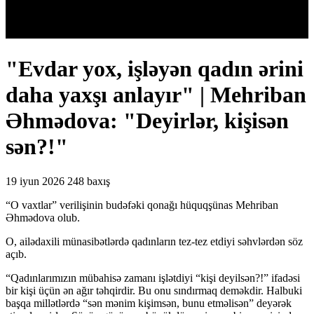
"Evdar yox, işləyən qadın ərini
daha yaxşı anlayır" | Mehriban
Əhmədova: "Deyirlər, kişisən
sən?!"
19 iyun 2026
248 baxış
“O vaxtlar” verilişinin budəfəki qonağı hüquqşünas Mehriban
Əhmədova olub.
O, ailədaxili münasibətlərdə qadınların tez-tez etdiyi səhvlərdən söz
açıb.
“Qadınlarımızın mübahisə zamanı işlətdiyi “kişi deyilsən?!” ifadəsi
bir kişi üçün ən ağır təhqirdir. Bu onu sındırmaq deməkdir. Halbuki
başqa millətlərdə “sən mənim kişimsən, bunu etməlisən” deyərək