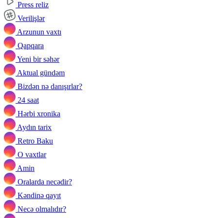
Press reliz
Verilişlər
Arzunun vaxtı
Qapqara
Yeni bir səhər
Aktual gündəm
Bizdən nə danışırlar?
24 saat
Hərbi xronika
Aydın tarix
Retro Baku
O vaxtlar
Amin
Oralarda necədir?
Kəndinə qayıt
Necə olmalıdır?