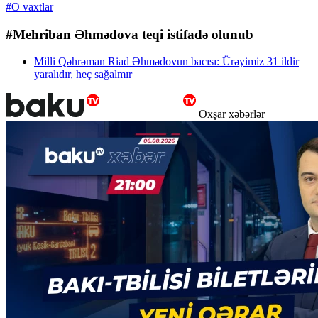
#O vaxtlar
#Mehriban Əhmədova teqi istifadə olunub
Milli Qəhrəman Riad Əhmədovun bacısı: Ürəyimiz 31 ildir
yaralıdır, heç sağalmır
Oxşar xəbərlər