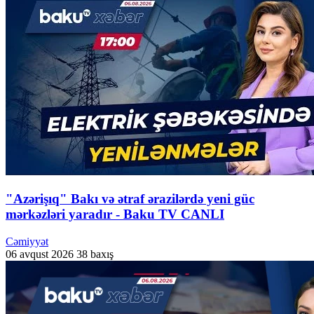
"Azərişıq" Bakı və ətraf ərazilərdə yeni güc
mərkəzləri yaradır - Baku TV CANLI
Cəmiyyət
06 avqust 2026
38 baxış