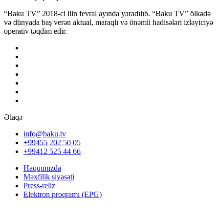
“Baku TV” 2018-ci ilin fevral ayında yaradılıb. “Baku TV” ölkədə
və dünyada baş verən aktual, maraqlı və önəmli hadisələri izləyiciyə
operativ təqdim edir.
Əlaqə
info@baku.tv
+99455 202 50 05
+99412 525 44 66
Haqqımızda
Məxfilik siyasəti
Press-reliz
Elektron proqramı (EPG)