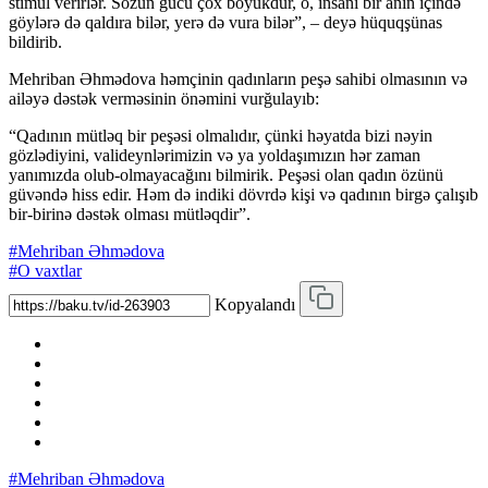
stimul verirlər. Sözün gücü çox böyükdür, o, insanı bir anın içində
göylərə də qaldıra bilər, yerə də vura bilər”, – deyə hüquqşünas
bildirib.
Mehriban Əhmədova həmçinin qadınların peşə sahibi olmasının və
ailəyə dəstək verməsinin önəmini vurğulayıb:
“Qadının mütləq bir peşəsi olmalıdır, çünki həyatda bizi nəyin
gözlədiyini, valideynlərimizin və ya yoldaşımızın hər zaman
yanımızda olub-olmayacağını bilmirik. Peşəsi olan qadın özünü
güvəndə hiss edir. Həm də indiki dövrdə kişi və qadının birgə çalışıb
bir-birinə dəstək olması mütləqdir”.
#Mehriban Əhmədova
#O vaxtlar
Kopyalandı
#Mehriban Əhmədova