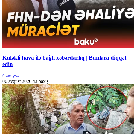
Küləkli hava ilə bağlı xəbərdarlıq | Bunlara diqqət
edin
Cəmiyyət
06 avqust 2026
43 baxış