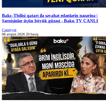
Bakı–Tbilisi qatarı ilə səyahət edənlərin nəzərinə |
Sərnişinlər üçün böyük güzəşt - Baku TV CANLI
Cəmiyyət
06 avqust 2026
20 baxış