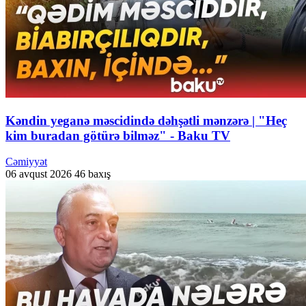
Kəndin yeganə məscidində dəhşətli mənzərə | "Heç
kim buradan götürə bilməz" - Baku TV
Cəmiyyət
06 avqust 2026
46 baxış