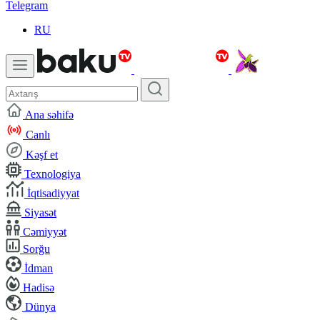
Telegram
RU
Ana səhifə
Canlı
Kəşf et
Texnologiya
İqtisadiyyat
Siyasət
Cəmiyyət
Sorğu
İdman
Hadisə
Dünya