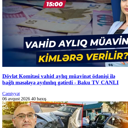
Dövlət Komitəsi vahid aylıq müavinət ödənişi ilə
bağlı məsələyə aydınlıq gətirdi - Baku TV CANLI
Cəmiyyət
06 avqust 2026
40 baxış