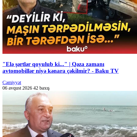
"Elə şərtlər qoyulub ki..." | Qəza zamanı
avtomobillər niyə kənara çəkilmir? - Baku TV
Cəmiyyət
06 avqust 2026
42 baxış