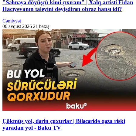
"Səhnəyə döyüşçü kimi çıxıram" | Xalq artisti Fidan
Hacıyevanın taleyini dəyişdirən obraz hansı idi?
Cəmiyyət
06 avqust 2026
21 baxış
Çökmüş yol, dərin çuxurlar | Biləcəridə qəza riski
yaradan yol - Baku TV