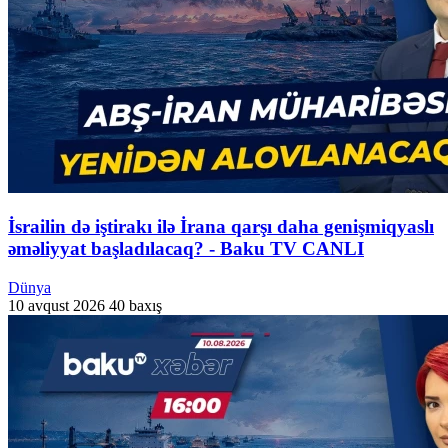
İsrailin də iştirakı ilə İrana qarşı daha genişmiqyaslı
əməliyyat başladılacaq? - Baku TV CANLI
Dünya
10 avqust 2026
40 baxış