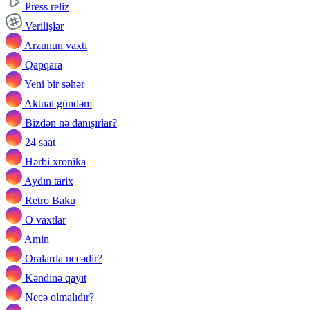
Press reliz
Verilişlər
Arzunun vaxtı
Qapqara
Yeni bir səhər
Aktual gündəm
Bizdən nə danışırlar?
24 saat
Hərbi xronika
Aydın tarix
Retro Baku
O vaxtlar
Amin
Oralarda necədir?
Kəndinə qayıt
Necə olmalıdır?