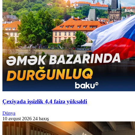
Çexiyada işsizlik 4,4 faizə yüksəldi
Dünya
10 avqust 2026
24 baxış