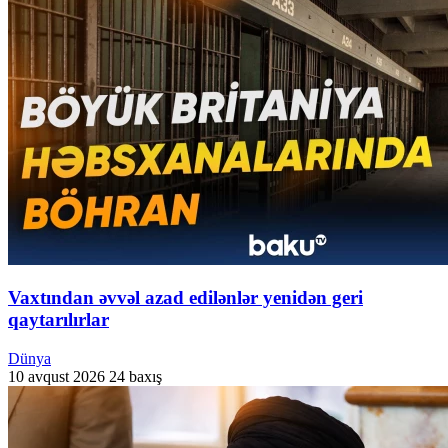
Vaxtından əvvəl azad edilənlər yenidən geri
qaytarılırlar
Dünya
10 avqust 2026
24 baxış