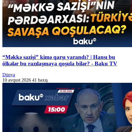
“Məkkə sazişi” kimə qarşı yarandı? | Hansı bu
ölkələr bu razılaşmaya qoşula bilər? - Baku TV
Dünya
10 avqust 2026
41 baxış