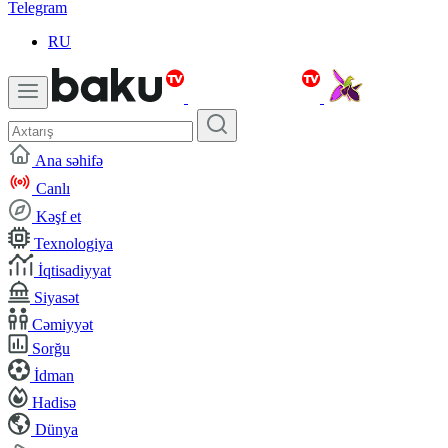
Telegram
RU
Ana səhifə
Canlı
Kəşf et
Texnologiya
İqtisadiyyat
Siyasət
Cəmiyyət
Sorğu
İdman
Hadisə
Dünya