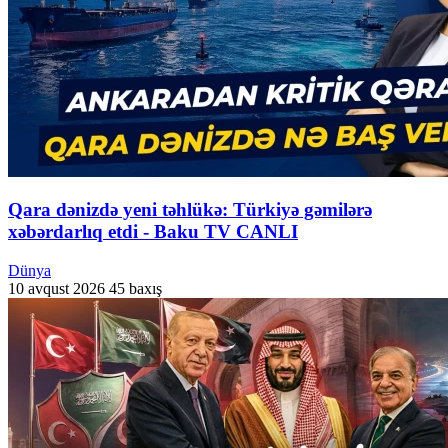
Qara dənizdə yeni təhlükə: Türkiyə gəmilərə
xəbərdarlıq etdi - Baku TV CANLI
Dünya
10 avqust 2026
45 baxış