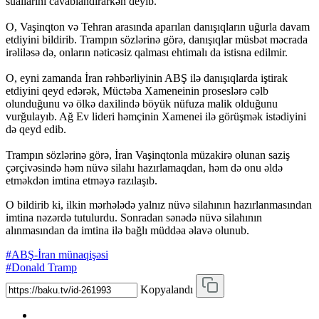
suallarını cavablandırarkən deyib.
O, Vaşinqton və Tehran arasında aparılan danışıqların uğurla davam
etdiyini bildirib. Trampın sözlərinə görə, danışıqlar müsbət məcrada
irəliləsə də, onların nəticəsiz qalması ehtimalı da istisna edilmir.
O, eyni zamanda İran rəhbərliyinin ABŞ ilə danışıqlarda iştirak
etdiyini qeyd edərək, Müctəba Xameneinin proseslərə cəlb
olunduğunu və ölkə daxilində böyük nüfuza malik olduğunu
vurğulayıb. Ağ Ev lideri həmçinin Xamenei ilə görüşmək istədiyini
də qeyd edib.
Trampın sözlərinə görə, İran Vaşinqtonla müzakirə olunan saziş
çərçivəsində həm nüvə silahı hazırlamaqdan, həm də onu əldə
etməkdən imtina etməyə razılaşıb.
O bildirib ki, ilkin mərhələdə yalnız nüvə silahının hazırlanmasından
imtina nəzərdə tutulurdu. Sonradan sənədə nüvə silahının
alınmasından da imtina ilə bağlı müddəa əlavə olunub.
#ABŞ-İran münaqişəsi
#Donald Tramp
Kopyalandı