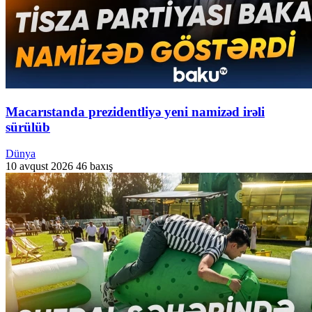
Macarıstanda prezidentliyə yeni namizəd irəli
sürülüb
Dünya
10 avqust 2026
46 baxış