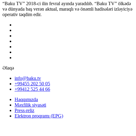
“Baku TV” 2018-ci ilin fevral ayında yaradılıb. “Baku TV” ölkədə
və dünyada baş verən aktual, maraqlı və önəmli hadisələri izləyiciyə
operativ təqdim edir.
Əlaqə
info@baku.tv
+99455 202 50 05
+99412 525 44 66
Haqqımızda
Məxfilik siyasəti
Press-reliz
Elektron proqramı (EPG)