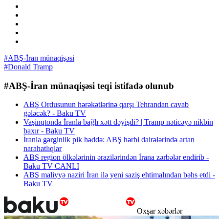
#ABŞ-İran münaqişəsi
#Donald Tramp
#ABŞ-İran münaqişəsi teqi istifadə olunub
ABŞ Ordusunun hərəkətlərinə qarşı Tehrandan cavab
gələcək? - Baku TV
Vaşinqtonda İranla bağlı xətt dəyişdi? | Tramp nəticəyə nikbin
baxır - Baku TV
İranla gərginlik pik həddə: ABŞ hərbi dairələrində artan
narahatlıqlar
ABŞ region ölkələrinin ərazilərindən İrana zərbələr endirib -
Baku TV CANLI
ABŞ maliyyə naziri İran ilə yeni saziş ehtimalından bəhs etdi -
Baku TV
Oxşar xəbərlər