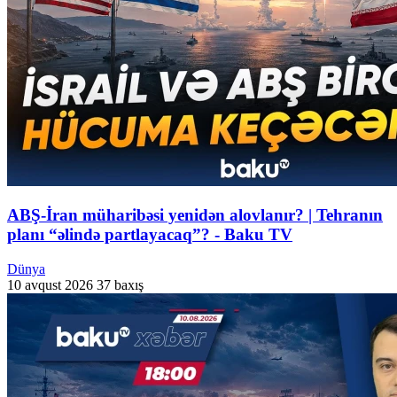
ABŞ-İran müharibəsi yenidən alovlanır? | Tehranın
planı “əlində partlayacaq”? - Baku TV
Dünya
10 avqust 2026
37 baxış