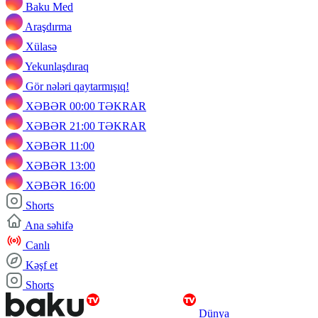
Baku Med
Araşdırma
Xülasə
Yekunlaşdıraq
Gör nələri qaytarmışıq!
XƏBƏR 00:00 TƏKRAR
XƏBƏR 21:00 TƏKRAR
XƏBƏR 11:00
XƏBƏR 13:00
XƏBƏR 16:00
Shorts
Ana səhifə
Canlı
Kəşf et
Shorts
Dünya