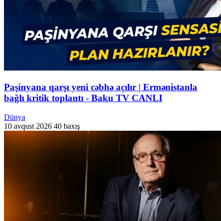
Paşinyana qarşı yeni cəbhə açılır | Ermənistanla
bağlı kritik toplantı - Baku TV CANLI
Dünya
10 avqust 2026
40 baxış