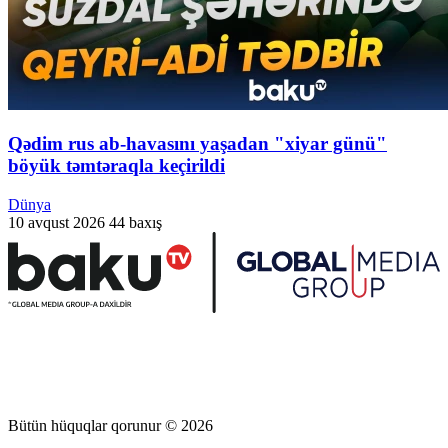
Qədim rus ab-havasını yaşadan "xiyar günü"
böyük təmtəraqla keçirildi
Dünya
10 avqust 2026
44 baxış
Bütün hüquqlar qorunur © 2026