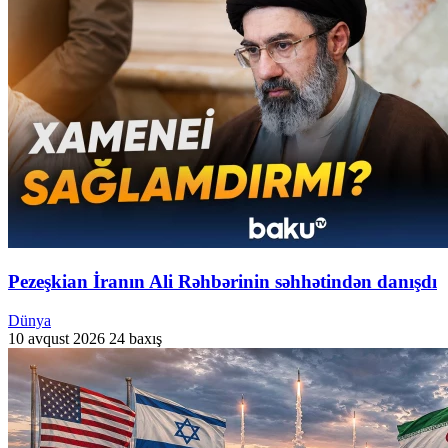
Pezeşkian İranın Ali Rəhbərinin səhhətindən danışdı
Dünya
10 avqust 2026
24 baxış