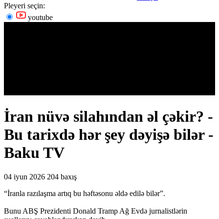
Pleyeri seçin:
youtube
İran nüvə silahından əl çəkir? -
Bu tarixdə hər şey dəyişə bilər -
Baku TV
04 iyun 2026
204 baxış
“İranla razılaşma artıq bu həftəsonu əldə edilə bilər”.
Bunu ABŞ Prezidenti Donald Tramp Ağ Evdə jurnalistlərin