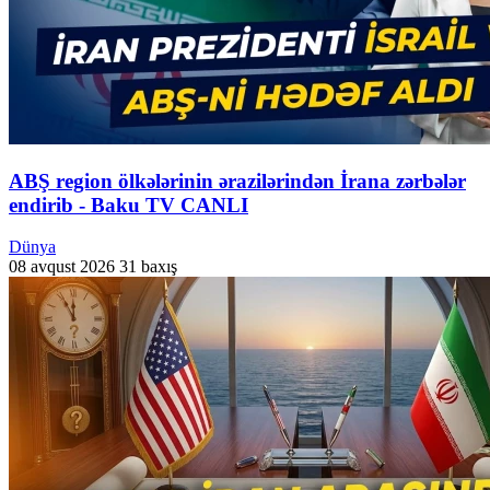
ABŞ region ölkələrinin ərazilərindən İrana zərbələr
endirib - Baku TV CANLI
Dünya
08 avqust 2026
31 baxış