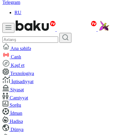
Telegram
RU
Ana səhifə
Canlı
Kəşf et
Texnologiya
İqtisadiyyat
Siyasət
Cəmiyyət
Sorğu
İdman
Hadisə
Dünya