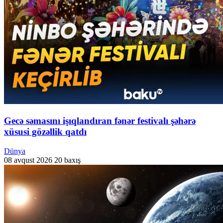
Gecə səmasını işıqlandıran fənər festivalı şəhərə
xüsusi gözəllik qatdı
Dünya
08 avqust 2026
20 baxış