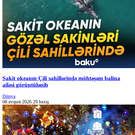
Sakit okeanın Çili sahillərində möhtəşəm balina
ailəsi görüntülənib
Dünya
08 avqust 2026
29 baxış