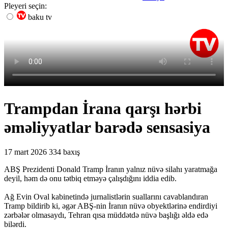
Pleyeri seçin:
baku tv
Trampdan İrana qarşı hərbi
əməliyyatlar barədə sensasiya
17 mart 2026
334 baxış
ABŞ Prezidenti Donald Tramp İranın yalnız nüvə silahı yaratmağa
deyil, həm də onu tətbiq etməyə çalışdığını iddia edib.
Ağ Evin Oval kabinetində jurnalistlərin suallarını cavablandıran
Tramp bildirib ki, əgər ABŞ-nin İranın nüvə obyektlərinə endirdiyi
zərbələr olmasaydı, Tehran qısa müddətdə nüvə başlığı əldə edə
bilərdi.