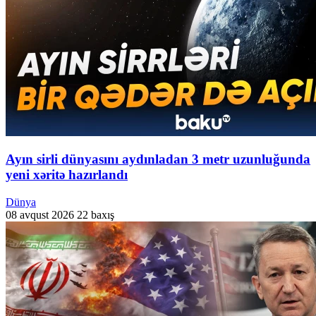
Ayın sirli dünyasını aydınladan 3 metr uzunluğunda
yeni xəritə hazırlandı
Dünya
08 avqust 2026
22 baxış