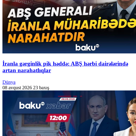
İranla gərginlik pik həddə: ABŞ hərbi dairələrində
artan narahatlıqlar
Dünya
08 avqust 2026
23 baxış