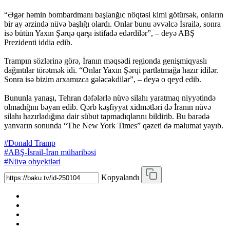
“Əgər həmin bombardmanı başlanğıc nöqtəsi kimi götürsək, onların
bir ay ərzində nüvə başlığı olardı. Onlar bunu əvvəlcə İsrailə, sonra
isə bütün Yaxın Şərqə qarşı istifadə edərdilər”, – deyə ABŞ
Prezidenti iddia edib.
Trampın sözlərinə görə, İranın məqsədi regionda genişmiqyaslı
dağıntılar törətmək idi. “Onlar Yaxın Şərqi partlatmağa hazır idilər.
Sonra isə bizim arxamızca gələcəkdilər”, – deyə o qeyd edib.
Bununla yanaşı, Tehran dəfələrlə nüvə silahı yaratmaq niyyətində
olmadığını bəyan edib. Qərb kəşfiyyat xidmətləri də İranın nüvə
silahı hazırladığına dair sübut tapmadıqlarını bildirib. Bu barədə
yanvarın sonunda “The New York Times” qəzeti də məlumat yayıb.
#Donald Tramp
#ABŞ-İsrail-İran müharibəsi
#Nüvə obyektləri
Kopyalandı