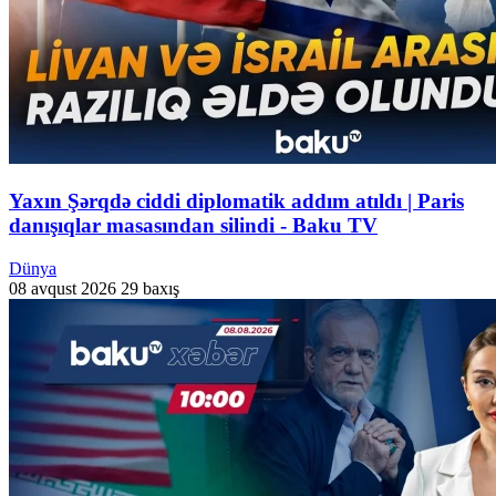
Yaxın Şərqdə ciddi diplomatik addım atıldı | Paris
danışıqlar masasından silindi - Baku TV
Dünya
08 avqust 2026
29 baxış