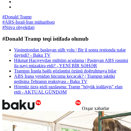
#Donald Tramp
#ABŞ-İsrail-İran müharibəsi
#Nüvə obyektləri
#Donald Tramp teqi istifadə olunub
Vaşinqtondan başlayan sülh yolu | Bir il sonra regionda nələr
dəyişdi? - Baku TV
Hikmət Hacıyevdən mühüm açıqlama | Paşinyan ABŞ rəsmisi
ilə nəyi müzakirə etdi? - YENİ BİR SƏHƏR
Trampın İranla bağlı gözləntisi özünü doğrultmaya bilər
ABŞ İrana yenidən hücuma keçəcək? | Trampın taktiki
gedişinə Tehranın reaksiyası - Baku TV
Hörmüz üzrə gizli razılaşma: Tramp "böyük irəliləyiş" elan
etdi - AKTUAL GÜNDƏM
Oxşar xəbərlər