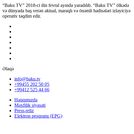
“Baku TV” 2018-ci ilin fevral ayında yaradılıb. “Baku TV” ölkədə
və dünyada baş verən aktual, maraqlı və önəmli hadisələri izləyiciyə
operativ təqdim edir.
Əlaqə
info@baku.tv
+99455 202 50 05
+99412 525 44 66
Haqqımızda
Məxfilik siyasəti
Press-reliz
Elektron proqramı (EPG)