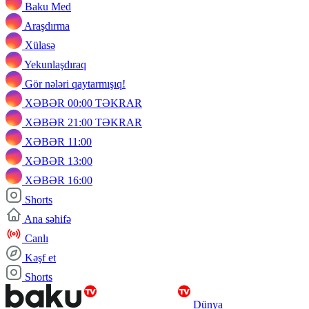
Baku Med
Araşdırma
Xülasə
Yekunlaşdıraq
Gör nələri qaytarmışıq!
XƏBƏR 00:00 TƏKRAR
XƏBƏR 21:00 TƏKRAR
XƏBƏR 11:00
XƏBƏR 13:00
XƏBƏR 16:00
Shorts
Ana səhifə
Canlı
Kəşf et
Shorts
Dünya