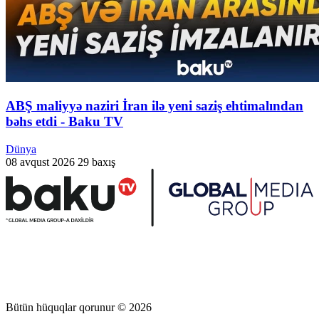
ABŞ maliyyə naziri İran ilə yeni saziş ehtimalından
bəhs etdi - Baku TV
Dünya
08 avqust 2026
29 baxış
Bütün hüquqlar qorunur © 2026