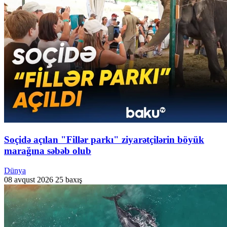
Soçidə açılan "Fillər parkı" ziyarətçilərin böyük
marağına səbəb olub
Dünya
08 avqust 2026
25 baxış