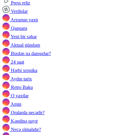
Press reliz
Verilişlər
Arzunun vaxtı
Qapqara
Yeni bir səhər
Aktual gündəm
Bizdən nə danışırlar?
24 saat
Hərbi xronika
Aydın tarix
Retro Baku
O vaxtlar
Amin
Oralarda necədir?
Kəndinə qayıt
Necə olmalıdır?