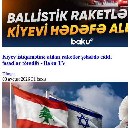
Kiyev istiqamətinə atılan raketlər şəhərdə ciddi
fəsadlar törədib - Baku TV
Dünya
08 avqust 2026
31 baxış