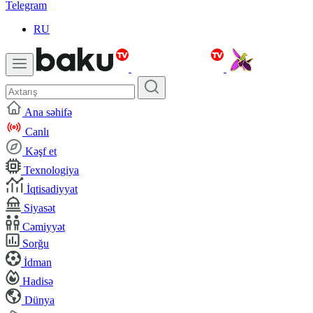
Telegram
RU
Ana səhifə
Canlı
Kəşf et
Texnologiya
İqtisadiyyat
Siyasət
Cəmiyyət
Sorğu
İdman
Hadisə
Dünya