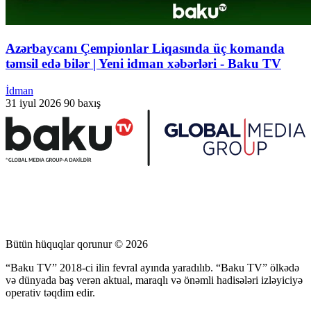
Azərbaycanı Çempionlar Liqasında üç komanda
təmsil edə bilər | Yeni idman xəbərləri - Baku TV
İdman
31 iyul 2026
90 baxış
Bütün hüquqlar qorunur © 2026
“Baku TV” 2018-ci ilin fevral ayında yaradılıb. “Baku TV” ölkədə
və dünyada baş verən aktual, maraqlı və önəmli hadisələri izləyiciyə
operativ təqdim edir.