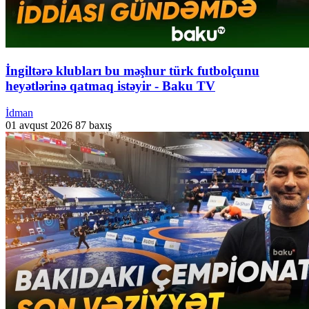
İngiltərə klubları bu məşhur türk futbolçunu
heyətlərinə qatmaq istəyir - Baku TV
İdman
01 avqust 2026
87 baxış