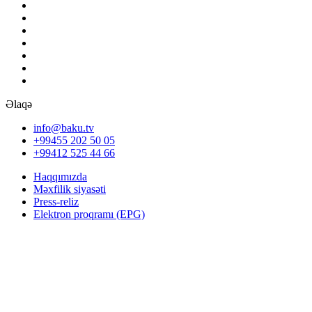
Əlaqə
info@baku.tv
+99455 202 50 05
+99412 525 44 66
Haqqımızda
Məxfilik siyasəti
Press-reliz
Elektron proqramı (EPG)