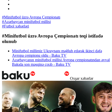
#Minifutbol üzrə Avropa Çempionatı
#Azərbaycan minifutbol millisi
#Futbol xəbərləri
#Minifutbol üzrə Avropa Çempionatı teqi istifadə
olunub
Minifutbol millimiz Ukraynanı məğlub edərək ikinci dəfə
Avropa çempionu oldu - Baku TV
Azərbaycanın minifutbol millisi Avropa çempionatından əvvəl
Bakıda son məşqinə çıxıb - Baku TV
Oxşar xəbərlər