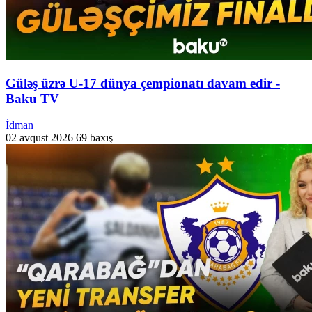
Güləş üzrə U-17 dünya çempionatı davam edir -
Baku TV
İdman
02 avqust 2026
69 baxış