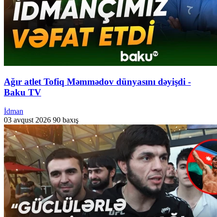
Ağır atlet Tofiq Məmmədov dünyasını dəyişdi -
Baku TV
İdman
03 avqust 2026
90 baxış