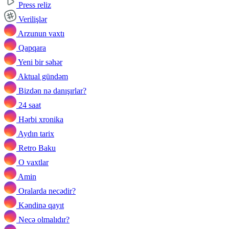
Press reliz
Verilişlər
Arzunun vaxtı
Qapqara
Yeni bir səhər
Aktual gündəm
Bizdən nə danışırlar?
24 saat
Hərbi xronika
Aydın tarix
Retro Baku
O vaxtlar
Amin
Oralarda necədir?
Kəndinə qayıt
Necə olmalıdır?