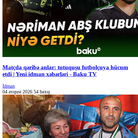
Matçda qəribə anlar: tutuquşu futbolçuya hücum
etdi | Yeni idman xəbərləri - Baku TV
İdman
04 avqust 2026
54 baxış