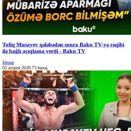
Tofiq Musayev qələbədən sonra Baku TV-yə rəqibi
ilə bağlı açıqlama verdi - Baku TV
İdman
02 avqust 2026
73 baxış