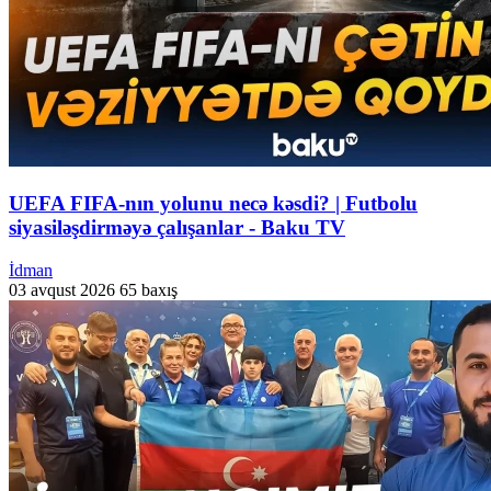
UEFA FIFA-nın yolunu necə kəsdi? | Futbolu
siyasiləşdirməyə çalışanlar - Baku TV
İdman
03 avqust 2026
65 baxış