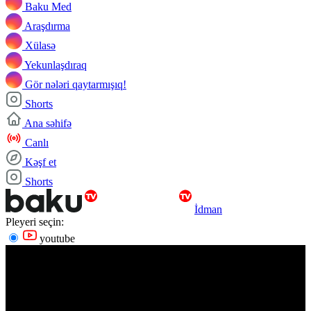
Baku Med
Araşdırma
Xülasə
Yekunlaşdıraq
Gör nələri qaytarmışıq!
Shorts
Ana səhifə
Canlı
Kəşf et
Shorts
İdman
Pleyeri seçin:
youtube