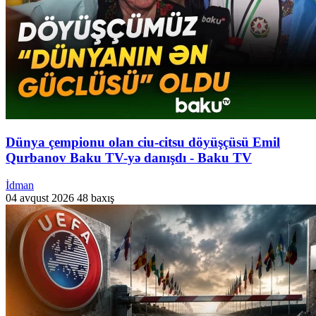
Dünya çempionu olan ciu-citsu döyüşçüsü Emil
Qurbanov Baku TV-yə danışdı - Baku TV
İdman
04 avqust 2026
48 baxış