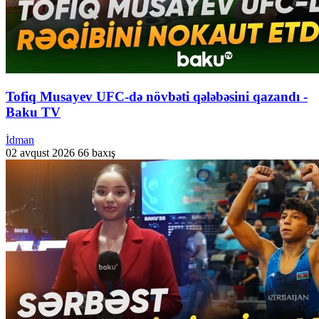
Tofiq Musayev UFC-də növbəti qələbəsini qazandı -
Baku TV
İdman
02 avqust 2026
66 baxış