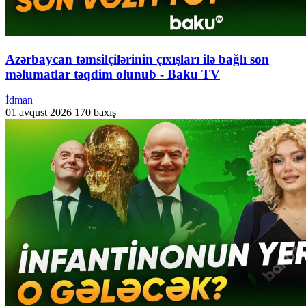
Azərbaycan təmsilçilərinin çıxışları ilə bağlı son
məlumatlar təqdim olunub - Baku TV
İdman
01 avqust 2026
170 baxış