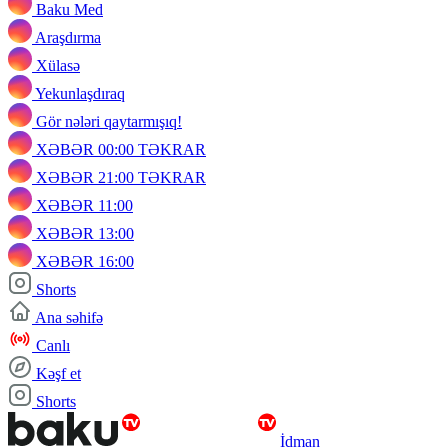
Baku Med
Araşdırma
Xülasə
Yekunlaşdıraq
Gör nələri qaytarmışıq!
XƏBƏR 00:00 TƏKRAR
XƏBƏR 21:00 TƏKRAR
XƏBƏR 11:00
XƏBƏR 13:00
XƏBƏR 16:00
Shorts
Ana səhifə
Canlı
Kəşf et
Shorts
İdman