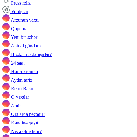
Press reliz
Verilişlər
Arzunun vaxtı
Qapqara
Yeni bir səhər
Aktual gündəm
Bizdən nə danışırlar?
24 saat
Hərbi xronika
Aydın tarix
Retro Baku
O vaxtlar
Amin
Oralarda necədir?
Kəndinə qayıt
Necə olmalıdır?