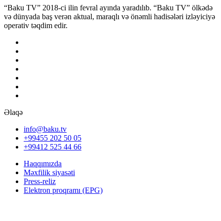
“Baku TV” 2018-ci ilin fevral ayında yaradılıb. “Baku TV” ölkədə
və dünyada baş verən aktual, maraqlı və önəmli hadisələri izləyiciyə
operativ təqdim edir.
Əlaqə
info@baku.tv
+99455 202 50 05
+99412 525 44 66
Haqqımızda
Məxfilik siyasəti
Press-reliz
Elektron proqramı (EPG)