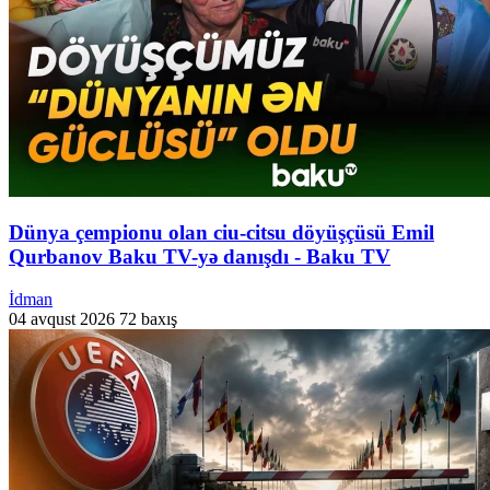
Dünya çempionu olan ciu-citsu döyüşçüsü Emil
Qurbanov Baku TV-yə danışdı - Baku TV
İdman
04 avqust 2026
72 baxış