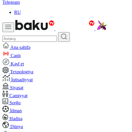
Telegram
RU
Ana səhifə
Canlı
Kəşf et
Texnologiya
İqtisadiyyat
Siyasət
Cəmiyyət
Sorğu
İdman
Hadisə
Dünya