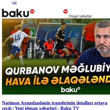
var
Oxşar xəbərlər
Nəriman Axundzadənin transferinin detalları ortaya
çıxdı | Yeni idman xəbərləri - Baku TV