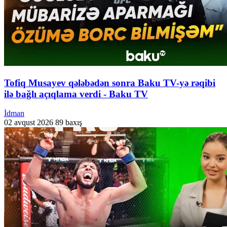
Tofiq Musayev qələbədən sonra Baku TV-yə rəqibi
ilə bağlı açıqlama verdi - Baku TV
İdman
02 avqust 2026
89 baxış