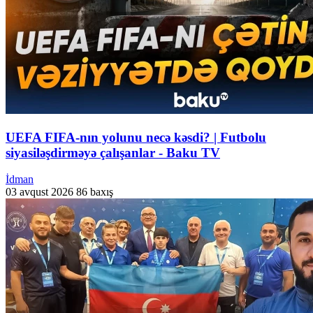
UEFA FIFA-nın yolunu necə kəsdi? | Futbolu
siyasiləşdirməyə çalışanlar - Baku TV
İdman
03 avqust 2026
86 baxış