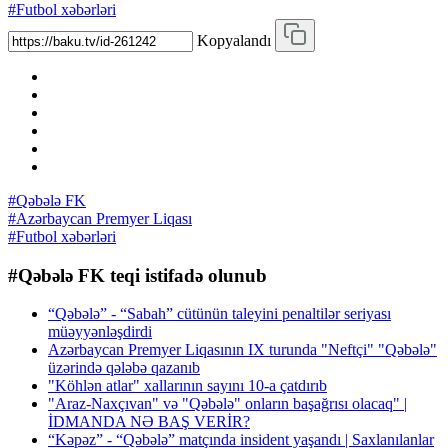
#Futbol xəbərləri
Kopyalandı
#Qəbələ FK
#Azərbaycan Premyer Liqası
#Futbol xəbərləri
#Qəbələ FK teqi istifadə olunub
“Qəbələ” - “Sabah” cütünün taleyini penaltilər seriyası
müəyyənləşdirdi
Azərbaycan Premyer Liqasının IX turunda "Neftçi" "Qəbələ"
üzərində qələbə qazanıb
"Köhlən atlar" xallarının sayını 10-a çatdırıb
"Araz-Naxçıvan" və "Qəbələ" onların başağrısı olacaq" |
İDMANDA NƏ BAŞ VERİR?
“Kəpəz” - “Qəbələ” matçında insident yaşandı | Saxlanılanlar