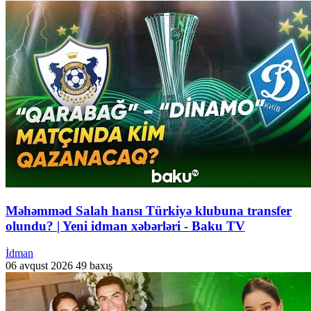
Məhəmməd Salah hansı Türkiyə klubuna transfer
olundu? | Yeni idman xəbərləri - Baku TV
İdman
06 avqust 2026
49 baxış