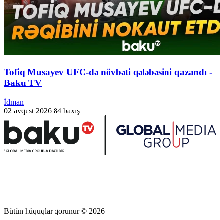
Tofiq Musayev UFC-də növbəti qələbəsini qazandı -
Baku TV
İdman
02 avqust 2026
84 baxış
Bütün hüquqlar qorunur © 2026