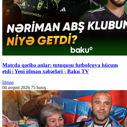
Matçda qəribə anlar: tutuquşu futbolçuya hücum
etdi | Yeni idman xəbərləri - Baku TV
İdman
04 avqust 2026
75 baxış