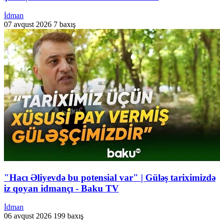
İdman
07 avqust 2026
7 baxış
"Hacı Əliyevdə bu potensial var" | Güləş tariximizdə
iz qoyan idmançı - Baku TV
İdman
06 avqust 2026
199 baxış