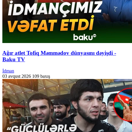
Ağır atlet Tofiq Məmmədov dünyasını dəyişdi -
Baku TV
İdman
03 avqust 2026
109 baxış