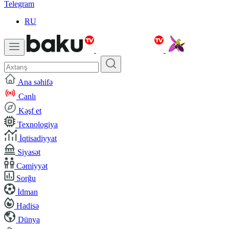
Telegram
RU
Ana səhifə
Canlı
Kəşf et
Texnologiya
İqtisadiyyat
Siyasət
Cəmiyyət
Sorğu
İdman
Hadisə
Dünya