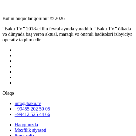
Bütün hüquqlar qorunur © 2026
“Baku TV” 2018-ci ilin fevral ayında yaradılıb. “Baku TV” ölkədə
və dünyada baş verən aktual, maraqlı və önəmli hadisələri izləyiciyə
operativ təqdim edir.
Əlaqə
info@baku.tv
+99455 202 50 05
+99412 525 44 66
Haqqımızda
Məxfilik siyasəti
Press-reliz