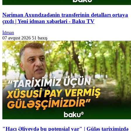
Nəriman Axundzadənin transferinin detalları ortaya
çıxdı | Yeni idman xəbərləri - Baku TV
İdman
07 avqust 2026
51 baxış
"Hacı Əliyevdə bu potensial var" | Güləş tariximizdə