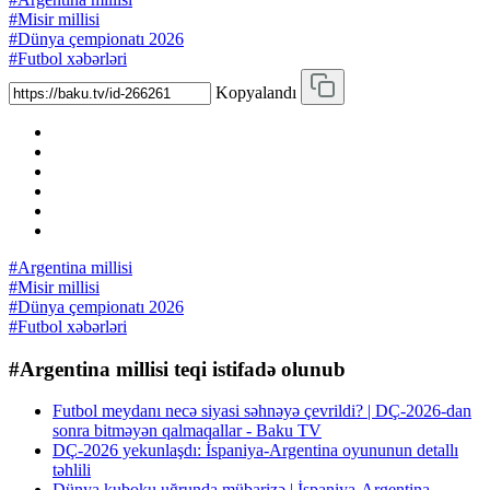
#Misir millisi
#Dünya çempionatı 2026
#Futbol xəbərləri
Kopyalandı
#Argentina millisi
#Misir millisi
#Dünya çempionatı 2026
#Futbol xəbərləri
#Argentina millisi teqi istifadə olunub
Futbol meydanı necə siyasi səhnəyə çevrildi? | DÇ-2026-dan
sonra bitməyən qalmaqallar - Baku TV
DÇ-2026 yekunlaşdı: İspaniya-Argentina oyununun detallı
təhlili
Dünya kuboku uğrunda mübarizə | İspaniya-Argentina