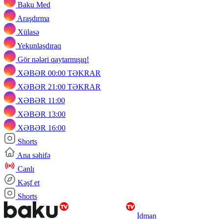
Baku Med
Araşdırma
Xülasə
Yekunlaşdıraq
Gör nələri qaytarmışıq!
XƏBƏR 00:00 TƏKRAR
XƏBƏR 21:00 TƏKRAR
XƏBƏR 11:00
XƏBƏR 13:00
XƏBƏR 16:00
Shorts
Ana səhifə
Canlı
Kəşf et
Shorts
İdman