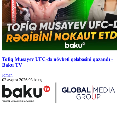
Tofiq Musayev UFC-də növbəti qələbəsini qazandı -
Baku TV
İdman
02 avqust 2026
93 baxış