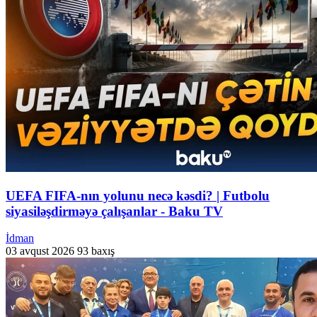
UEFA FIFA-nın yolunu necə kəsdi? | Futbolu
siyasiləşdirməyə çalışanlar - Baku TV
İdman
03 avqust 2026
93 baxış