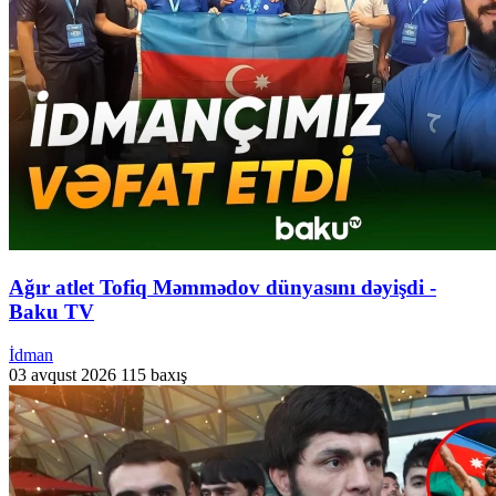
Ağır atlet Tofiq Məmmədov dünyasını dəyişdi -
Baku TV
İdman
03 avqust 2026
115 baxış