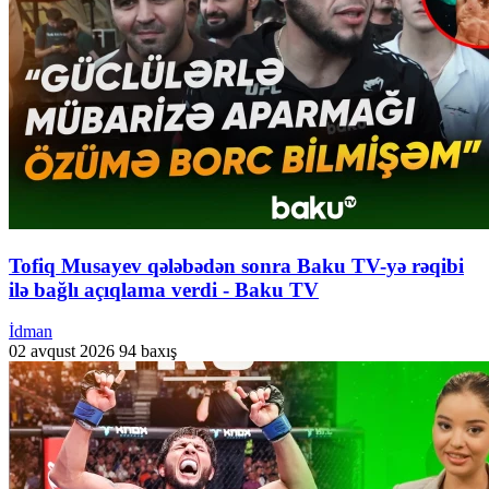
Tofiq Musayev qələbədən sonra Baku TV-yə rəqibi
ilə bağlı açıqlama verdi - Baku TV
İdman
02 avqust 2026
94 baxış