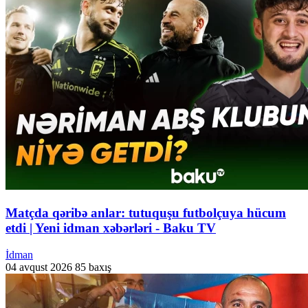
Matçda qəribə anlar: tutuquşu futbolçuya hücum
etdi | Yeni idman xəbərləri - Baku TV
İdman
04 avqust 2026
85 baxış