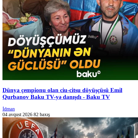
Dünya çempionu olan ciu-citsu döyüşçüsü Emil
Qurbanov Baku TV-yə danışdı - Baku TV
İdman
04 avqust 2026
82 baxış