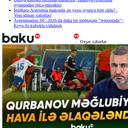
oyunundan öncə müzakirə
İngiltərə-Argentina matçında ən yaxşı oyunçu kim oldu? -
Yeni idman xəbərləri
Argentinadan DÇ-2026-da daha bir möhtəşəm “remontada” |
Keyn də kubokla vidalaşdı
Oxşar xəbərlər