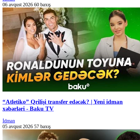
06 avqust 2026
60 baxış
“Atletiko” Qrilişi transfer edəcək? | Yeni idman
xəbərləri - Baku TV
İdman
05 avqust 2026
57 baxış