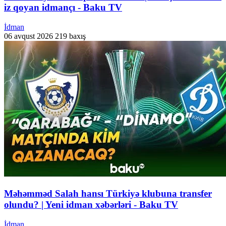
iz qoyan idmançı - Baku TV
İdman
06 avqust 2026
219 baxış
Məhəmməd Salah hansı Türkiyə klubuna transfer
olundu? | Yeni idman xəbərləri - Baku TV
İdman