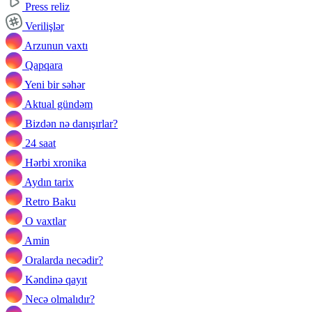
Press reliz
Verilişlər
Arzunun vaxtı
Qapqara
Yeni bir səhər
Aktual gündəm
Bizdən nə danışırlar?
24 saat
Hərbi xronika
Aydın tarix
Retro Baku
O vaxtlar
Amin
Oralarda necədir?
Kəndinə qayıt
Necə olmalıdır?