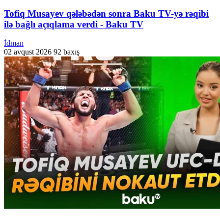
Tofiq Musayev qələbədən sonra Baku TV-yə rəqibi
ilə bağlı açıqlama verdi - Baku TV
İdman
02 avqust 2026
92 baxış