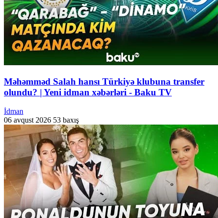
Məhəmməd Salah hansı Türkiyə klubuna transfer
olundu? | Yeni idman xəbərləri - Baku TV
İdman
06 avqust 2026
53 baxış