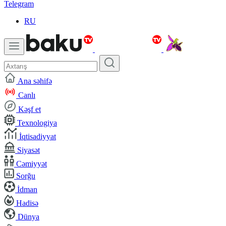
Telegram
RU
Ana səhifə
Canlı
Kəşf et
Texnologiya
İqtisadiyyat
Siyasət
Cəmiyyət
Sorğu
İdman
Hadisə
Dünya