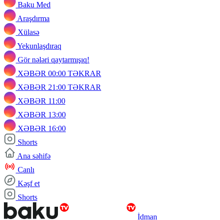
Baku Med
Araşdırma
Xülasə
Yekunlaşdıraq
Gör nələri qaytarmışıq!
XƏBƏR 00:00 TƏKRAR
XƏBƏR 21:00 TƏKRAR
XƏBƏR 11:00
XƏBƏR 13:00
XƏBƏR 16:00
Shorts
Ana səhifə
Canlı
Kəşf et
Shorts
İdman