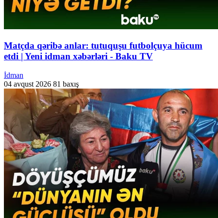
Matçda qəribə anlar: tutuquşu futbolçuya hücum
etdi | Yeni idman xəbərləri - Baku TV
İdman
04 avqust 2026
81 baxış