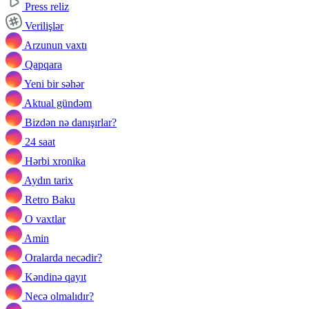
Press reliz
Verilişlər
Arzunun vaxtı
Qapqara
Yeni bir səhər
Aktual gündəm
Bizdən nə danışırlar?
24 saat
Hərbi xronika
Aydın tarix
Retro Baku
O vaxtlar
Amin
Oralarda necədir?
Kəndinə qayıt
Necə olmalıdır?