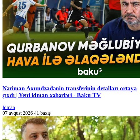
Nəriman Axundzadənin transferinin detalları ortaya
çıxdı | Yeni idman xəbərləri - Baku TV
İdman
07 avqust 2026
41 baxış