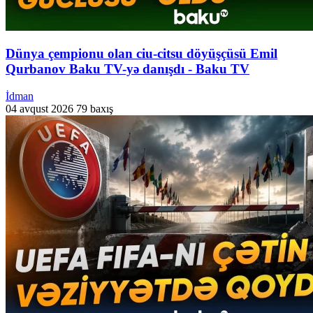
Dünya çempionu olan ciu-citsu döyüşçüsü Emil
Qurbanov Baku TV-yə danışdı - Baku TV
İdman
04 avqust 2026
79 baxış