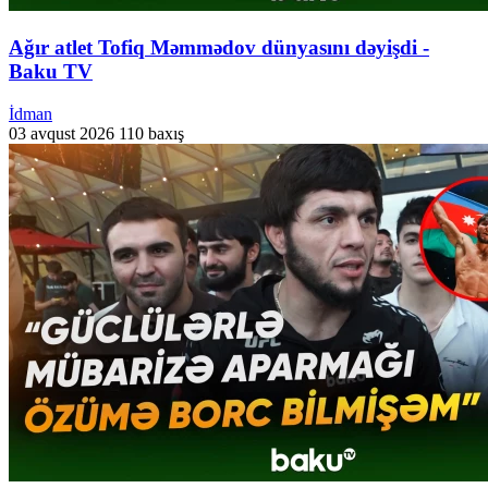
Ağır atlet Tofiq Məmmədov dünyasını dəyişdi -
Baku TV
İdman
03 avqust 2026
110 baxış