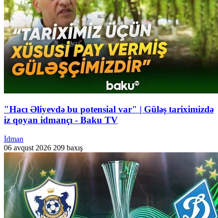
"Hacı Əliyevdə bu potensial var" | Güləş tariximizdə
iz qoyan idmançı - Baku TV
İdman
06 avqust 2026
209 baxış