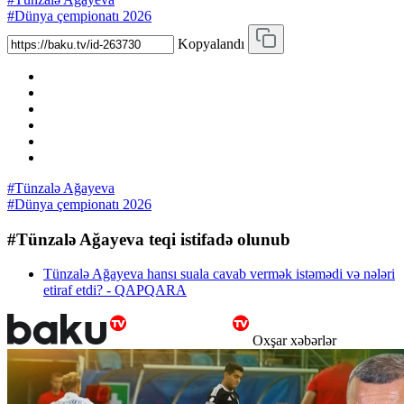
#Dünya çempionatı 2026
Kopyalandı
#Tünzalə Ağayeva
#Dünya çempionatı 2026
#Tünzalə Ağayeva teqi istifadə olunub
Tünzalə Ağayeva hansı suala cavab vermək istəmədi və nələri
etiraf etdi? - QAPQARA
Oxşar xəbərlər