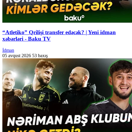
“Atletiko” Qrilişi transfer edəcək? | Yeni idman
xəbərləri - Baku TV
İdman
05 avqust 2026
53 baxış