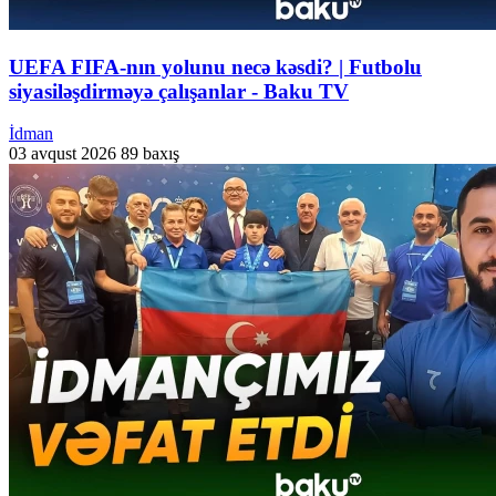
UEFA FIFA-nın yolunu necə kəsdi? | Futbolu
siyasiləşdirməyə çalışanlar - Baku TV
İdman
03 avqust 2026
89 baxış