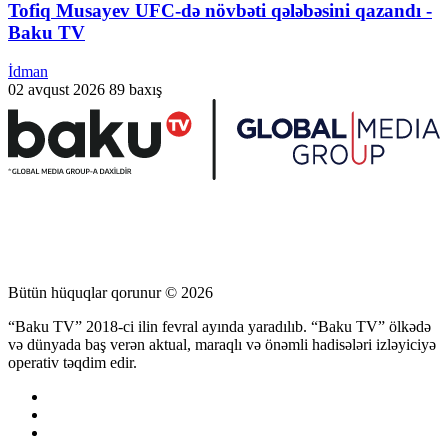
Tofiq Musayev UFC-də növbəti qələbəsini qazandı -
Baku TV
İdman
02 avqust 2026
89 baxış
Bütün hüquqlar qorunur © 2026
“Baku TV” 2018-ci ilin fevral ayında yaradılıb. “Baku TV” ölkədə
və dünyada baş verən aktual, maraqlı və önəmli hadisələri izləyiciyə
operativ təqdim edir.