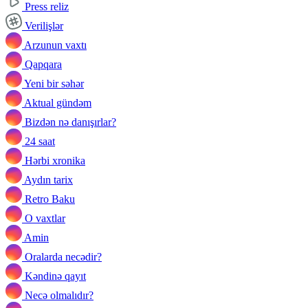
Press reliz
Verilişlər
Arzunun vaxtı
Qapqara
Yeni bir səhər
Aktual gündəm
Bizdən nə danışırlar?
24 saat
Hərbi xronika
Aydın tarix
Retro Baku
O vaxtlar
Amin
Oralarda necədir?
Kəndinə qayıt
Necə olmalıdır?