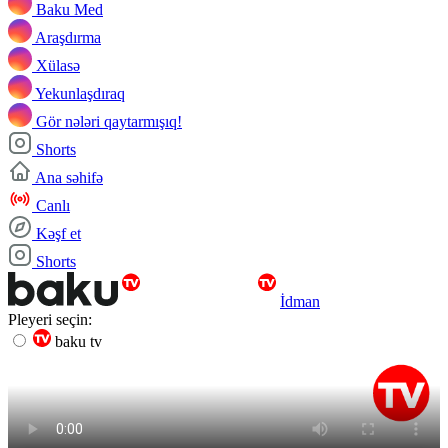
Baku Med
Araşdırma
Xülasə
Yekunlaşdıraq
Gör nələri qaytarmışıq!
Shorts
Ana səhifə
Canlı
Kəşf et
Shorts
İdman
Pleyeri seçin:
baku tv