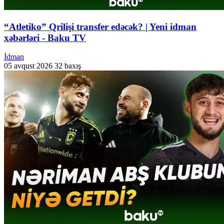
“Atletiko” Qrilişi transfer edəcək? | Yeni idman
xəbərləri - Baku TV
İdman
05 avqust 2026
32 baxış