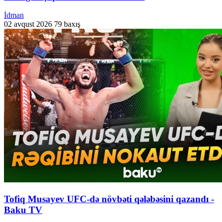
İdman
02 avqust 2026
79 baxış
Tofiq Musayev UFC-də növbəti qələbəsini qazandı -
Baku TV