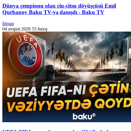
Dünya çempionu olan ciu-citsu döyüşçüsü Emil
Qurbanov Baku TV-yə danışdı - Baku TV
İdman
04 avqust 2026
55 baxış