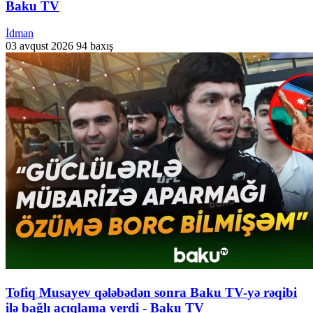
Baku TV
İdman
03 avqust 2026
94 baxış
Tofiq Musayev qələbədən sonra Baku TV-yə rəqibi
ilə bağlı açıqlama verdi - Baku TV