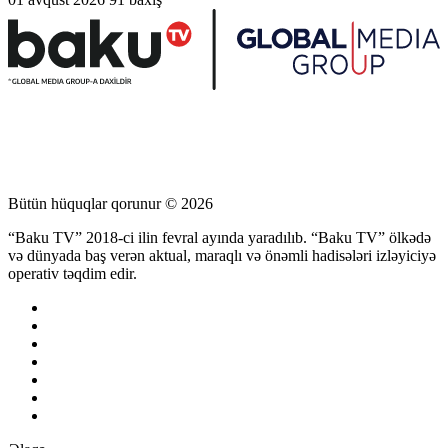
Bütün hüquqlar qorunur © 2026
“Baku TV” 2018-ci ilin fevral ayında yaradılıb. “Baku TV” ölkədə
və dünyada baş verən aktual, maraqlı və önəmli hadisələri izləyiciyə
operativ təqdim edir.