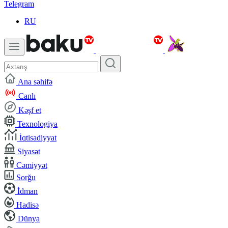
Telegram
RU
Ana səhifə
Canlı
Kəşf et
Texnologiya
İqtisadiyyat
Siyasət
Cəmiyyət
Sorğu
İdman
Hadisə
Dünya