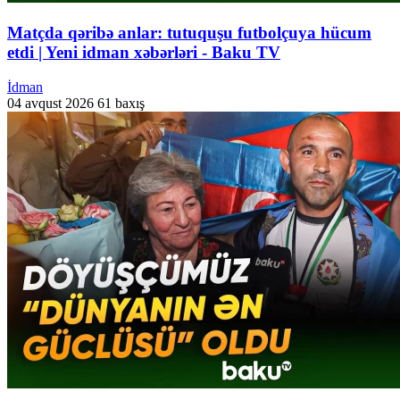
Matçda qəribə anlar: tutuquşu futbolçuya hücum
etdi | Yeni idman xəbərləri - Baku TV
İdman
04 avqust 2026
61 baxış