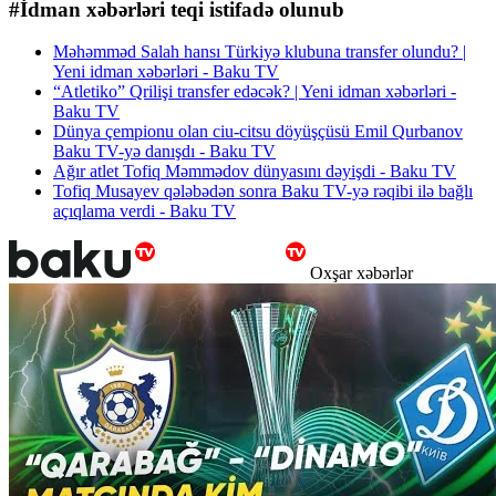
#İdman xəbərləri teqi istifadə olunub
Məhəmməd Salah hansı Türkiyə klubuna transfer olundu? |
Yeni idman xəbərləri - Baku TV
“Atletiko” Qrilişi transfer edəcək? | Yeni idman xəbərləri -
Baku TV
Dünya çempionu olan ciu-citsu döyüşçüsü Emil Qurbanov
Baku TV-yə danışdı - Baku TV
Ağır atlet Tofiq Məmmədov dünyasını dəyişdi - Baku TV
Tofiq Musayev qələbədən sonra Baku TV-yə rəqibi ilə bağlı
açıqlama verdi - Baku TV
Oxşar xəbərlər