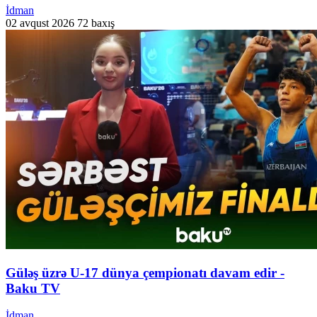
İdman
02 avqust 2026
72 baxış
Güləş üzrə U-17 dünya çempionatı davam edir -
Baku TV
İdman