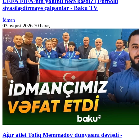
UEFA FIFA-nın yolunu necə kəsdi? | Futbolu
siyasiləşdirməyə çalışanlar - Baku TV
İdman
03 avqust 2026
70 baxış
Ağır atlet Tofiq Məmmədov dünyasını dəyişdi -