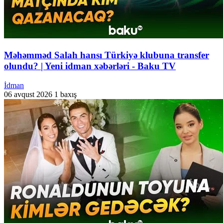
Məhəmməd Salah hansı Türkiyə klubuna transfer
olundu? | Yeni idman xəbərləri - Baku TV
İdman
06 avqust 2026
1 baxış