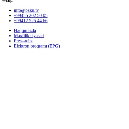
Əlaqə
info@baku.tv
+99455 202 50 05
+99412 525 44 66
Haqqımızda
Məxfilik siyasəti
Press-reliz
Elektron proqramı (EPG)