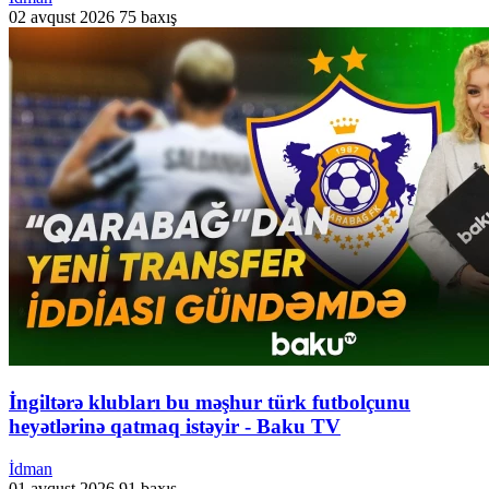
02 avqust 2026
75 baxış
İngiltərə klubları bu məşhur türk futbolçunu
heyətlərinə qatmaq istəyir - Baku TV
İdman
01 avqust 2026
91 baxış