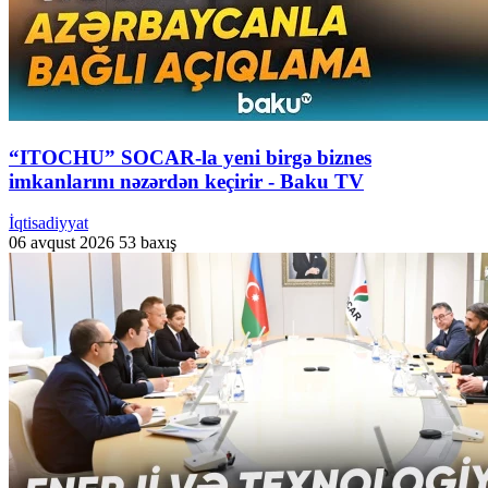
“ITOCHU” SOCAR-la yeni birgə biznes
imkanlarını nəzərdən keçirir - Baku TV
İqtisadiyyat
06 avqust 2026
53 baxış