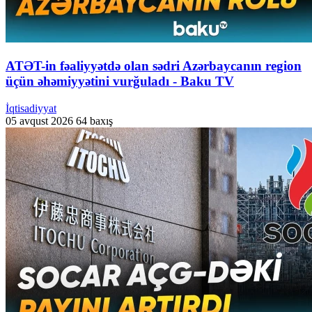
ATƏT-in fəaliyyətdə olan sədri Azərbaycanın region
üçün əhəmiyyətini vurğuladı - Baku TV
İqtisadiyyat
05 avqust 2026
64 baxış