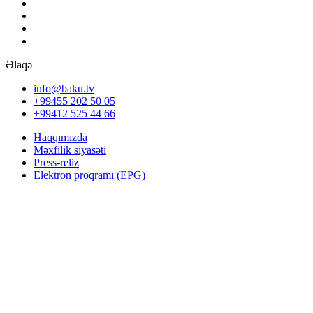
Əlaqə
info@baku.tv
+99455 202 50 05
+99412 525 44 66
Haqqımızda
Məxfilik siyasəti
Press-reliz
Elektron proqramı (EPG)