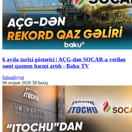
6 ayda tarixi göstərici | AÇG-dən SOCAR-a verilən
səmt qazının həcmi artdı - Baku TV
İqtisadiyyat
06 avqust 2026
58 baxış