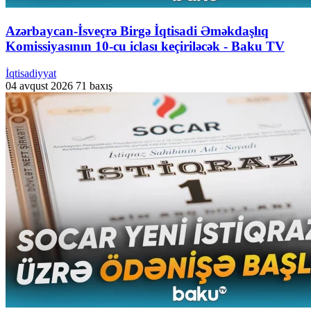
Azərbaycan-İsveçrə Birgə İqtisadi Əməkdaşlıq
Komissiyasının 10-cu iclası keçiriləcək - Baku TV
İqtisadiyyat
04 avqust 2026
71 baxış