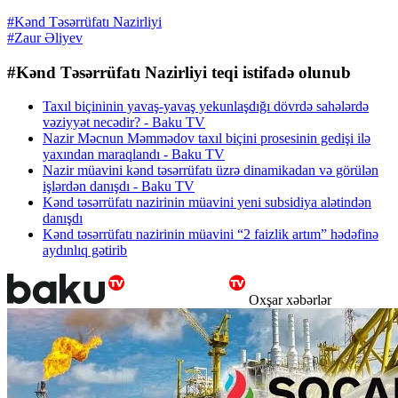
#Kənd Təsərrüfatı Nazirliyi
#Zaur Əliyev
#Kənd Təsərrüfatı Nazirliyi teqi istifadə olunub
Taxıl biçininin yavaş-yavaş yekunlaşdığı dövrdə sahələrdə
vəziyyət necədir? - Baku TV
Nazir Məcnun Məmmədov taxıl biçini prosesinin gedişi ilə
yaxından maraqlandı - Baku TV
Nazir müavini kənd təsərrüfatı üzrə dinamikadan və görülən
işlərdən danışdı - Baku TV
Kənd təsərrüfatı nazirinin müavini yeni subsidiya alətindən
danışdı
Kənd təsərrüfatı nazirinin müavini “2 faizlik artım” hədəfinə
aydınlıq gətirib
Oxşar xəbərlər