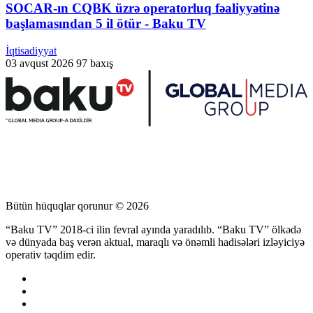
SOCAR-ın CQBK üzrə operatorluq fəaliyyətinə
başlamasından 5 il ötür - Baku TV
İqtisadiyyat
03 avqust 2026
97 baxış
Bütün hüquqlar qorunur © 2026
“Baku TV” 2018-ci ilin fevral ayında yaradılıb. “Baku TV” ölkədə
və dünyada baş verən aktual, maraqlı və önəmli hadisələri izləyiciyə
operativ təqdim edir.