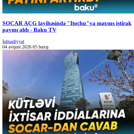
SOCAR AÇG layihəsində "Itochu"ya məxsus iştirak
payını aldı - Baku TV
İqtisadiyyat
04 avqust 2026
65 baxış