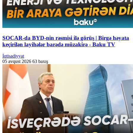
SOCAR-da BYD-nin rəsmisi ilə görüş | Birgə həyata
keçirilən layihələr barədə müzakirə - Baku TV
İqtisadiyyat
05 avqust 2026
63 baxış