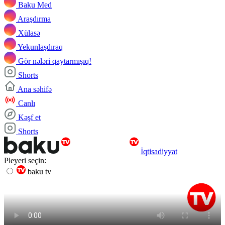
Baku Med
Araşdırma
Xülasə
Yekunlaşdıraq
Gör nələri qaytarmışıq!
Shorts
Ana səhifə
Canlı
Kəşf et
Shorts
İqtisadiyyat
Pleyeri seçin:
baku tv