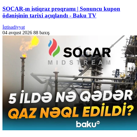
SOCAR-ın istiqraz proqramı | Sonuncu kupon
ödənişinin tarixi açıqlandı - Baku TV
İqtisadiyyat
04 avqust 2026
88 baxış