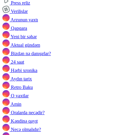
Press reliz
Verilişlər
Arzunun vaxtı
Qapqara
Yeni bir səhər
Aktual gündəm
Bizdən nə danışırlar?
24 saat
Hərbi xronika
Aydın tarix
Retro Baku
O vaxtlar
Amin
Oralarda necədir?
Kəndinə qayıt
Necə olmalıdır?