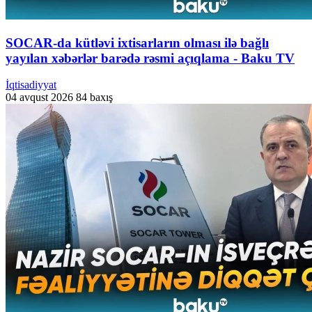
SOCAR-da kütləvi ixtisarların olması ilə bağlı
yayılan xəbərlər barədə rəsmi açıqlama - Baku TV
İqtisadiyyat
04 avqust 2026
84 baxış