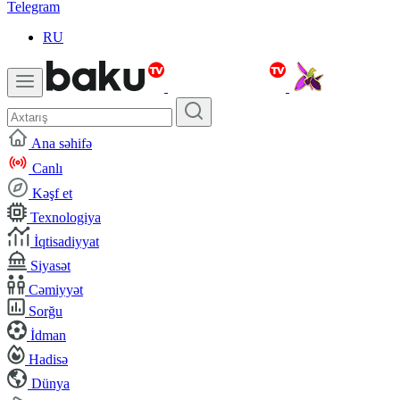
Telegram
RU
Ana səhifə
Canlı
Kəşf et
Texnologiya
İqtisadiyyat
Siyasət
Cəmiyyət
Sorğu
İdman
Hadisə
Dünya