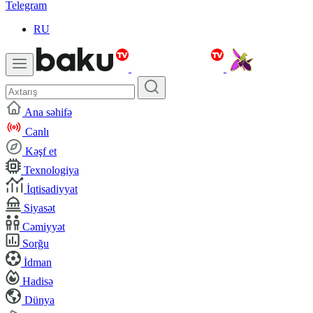
Telegram
RU
Ana səhifə
Canlı
Kəşf et
Texnologiya
İqtisadiyyat
Siyasət
Cəmiyyət
Sorğu
İdman
Hadisə
Dünya