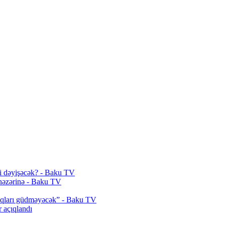
yi dəyişəcək? - Baku TV
 nəzərinə - Baku TV
araqları güdməyəcək” - Baku TV
r açıqlandı