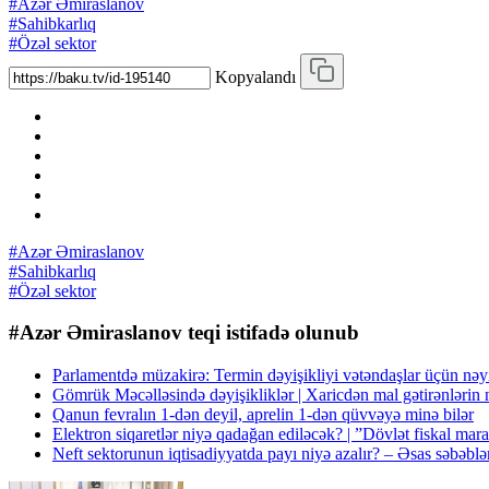
#Azər Əmiraslanov
#Sahibkarlıq
#Özəl sektor
Kopyalandı
#Azər Əmiraslanov
#Sahibkarlıq
#Özəl sektor
#Azər Əmiraslanov teqi istifadə olunub
Parlamentdə müzakirə: Termin dəyişikliyi vətəndaşlar üçün nə
Gömrük Məcəlləsində dəyişikliklər | Xaricdən mal gətirənlərin
Qanun fevralın 1-dən deyil, aprelin 1-dən qüvvəyə minə bilər
Elektron siqaretlər niyə qadağan ediləcək? | ”Dövlət fiskal m
Neft sektorunun iqtisadiyyatda payı niyə azalır? – Əsas səbəblə