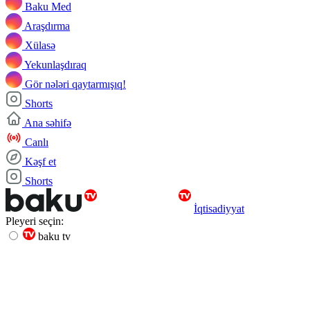
Baku Med
Araşdırma
Xülasə
Yekunlaşdıraq
Gör nələri qaytarmışıq!
Shorts
Ana səhifə
Canlı
Kəşf et
Shorts
İqtisadiyyat
Pleyeri seçin:
baku tv