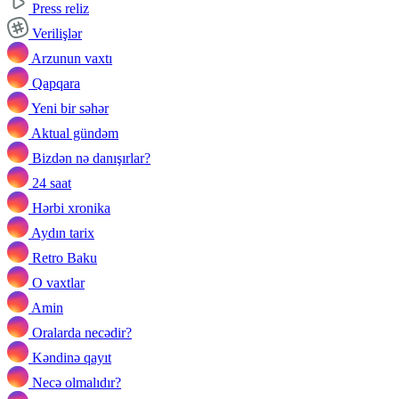
Press reliz
Verilişlər
Arzunun vaxtı
Qapqara
Yeni bir səhər
Aktual gündəm
Bizdən nə danışırlar?
24 saat
Hərbi xronika
Aydın tarix
Retro Baku
O vaxtlar
Amin
Oralarda necədir?
Kəndinə qayıt
Necə olmalıdır?