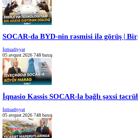
SOCAR-da BYD-nin rəsmisi ilə görüş | Bir
İqtisadiyyat
05 avqust 2026
748 baxış
İqnasio Kassis SOCAR-la bağlı şəxsi təcrü
İqtisadiyyat
05 avqust 2026
748 baxış