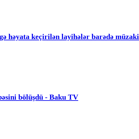
gə həyata keçirilən layihələr barədə müzak
bəsini bölüşdü - Baku TV