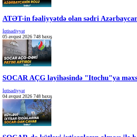
ATƏT-in fəaliyyətdə olan sədri Azərbayca
İqtisadiyyat
05 avqust 2026
748 baxış
SOCAR AÇG layihəsində "Itochu"ya məxsus
İqtisadiyyat
04 avqust 2026
748 baxış