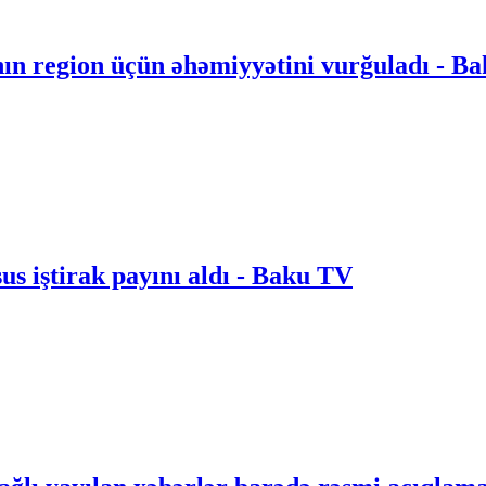
nın region üçün əhəmiyyətini vurğuladı - B
 iştirak payını aldı - Baku TV