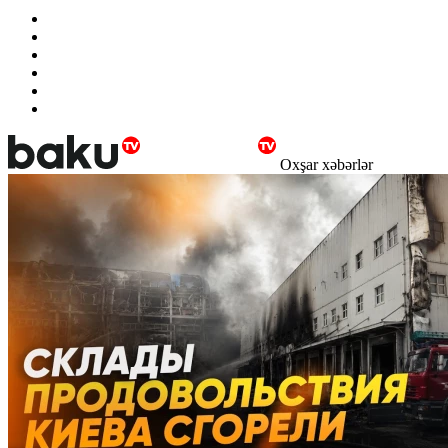
Oxşar xəbərlər