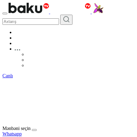
Canlı
Mənbəni seçin
Whatsapp