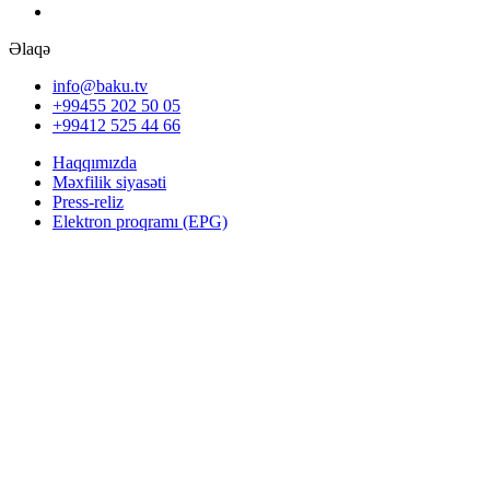
Əlaqə
info@baku.tv
+99455 202 50 05
+99412 525 44 66
Haqqımızda
Məxfilik siyasəti
Press-reliz
Elektron proqramı (EPG)