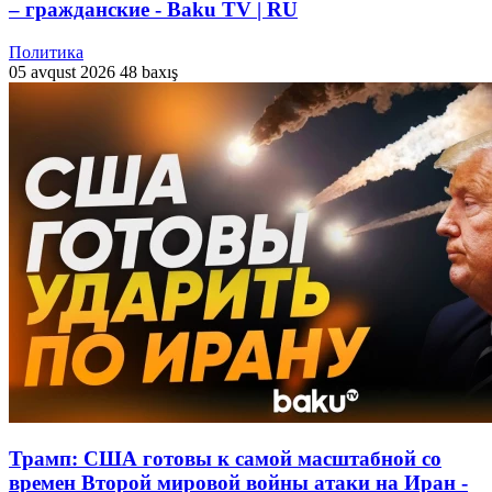
– гражданские - Baku TV | RU
Политика
05 avqust 2026
48 baxış
Трамп: США готовы к самой масштабной со
времен Второй мировой войны атаки на Иран -