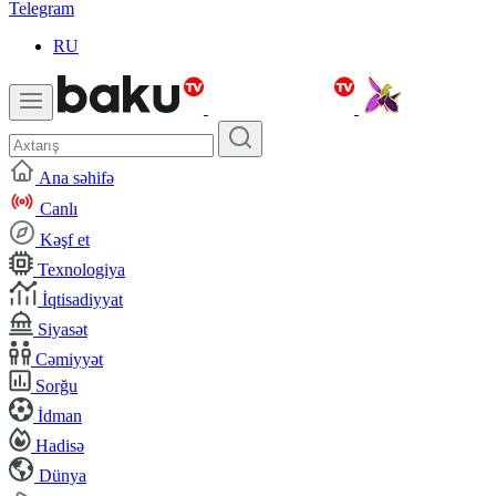
Telegram
RU
Ana səhifə
Canlı
Kəşf et
Texnologiya
İqtisadiyyat
Siyasət
Cəmiyyət
Sorğu
İdman
Hadisə
Dünya