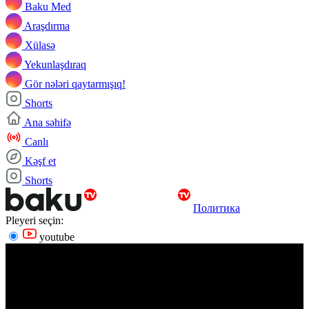
Baku Med
Araşdırma
Xülasə
Yekunlaşdıraq
Gör nələri qaytarmışıq!
Shorts
Ana səhifə
Canlı
Kəşf et
Shorts
Политика
Pleyeri seçin:
youtube