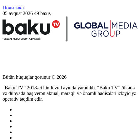
Политика
05 avqust 2026
49 baxış
Bütün hüquqlar qorunur © 2026
“Baku TV” 2018-ci ilin fevral ayında yaradılıb. “Baku TV” ölkədə
və dünyada baş verən aktual, maraqlı və önəmli hadisələri izləyiciyə
operativ təqdim edir.