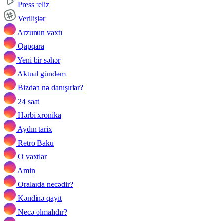
Press reliz
Verilişlər
Arzunun vaxtı
Qapqara
Yeni bir səhər
Aktual gündəm
Bizdən nə danışırlar?
24 saat
Hərbi xronika
Aydın tarix
Retro Baku
O vaxtlar
Amin
Oralarda necədir?
Kəndinə qayıt
Necə olmalıdır?