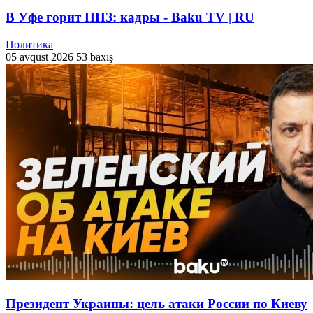
В Уфе горит НПЗ: кадры - Baku TV | RU
Политика
05 avqust 2026
53 baxış
Президент Украины: цель атаки России по Киеву