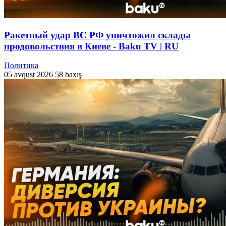
Ракетный удар ВС РФ уничтожил склады
продовольствия в Киеве - Baku TV | RU
Политика
05 avqust 2026
58 baxış