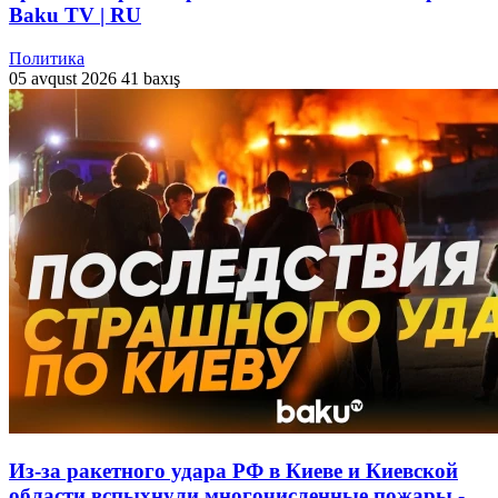
Baku TV | RU
Политика
05 avqust 2026
41 baxış
Из-за ракетного удара РФ в Киеве и Киевской
области вспыхнули многочисленные пожары -