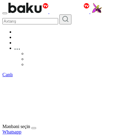
Canlı
Mənbəni seçin
Whatsapp