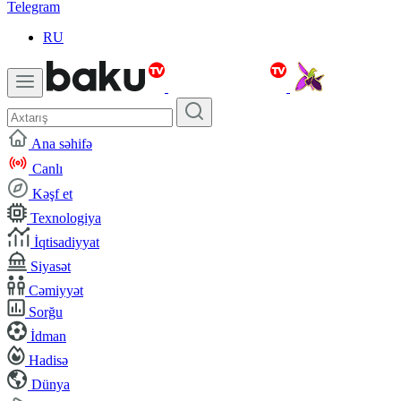
Telegram
RU
Ana səhifə
Canlı
Kəşf et
Texnologiya
İqtisadiyyat
Siyasət
Cəmiyyət
Sorğu
İdman
Hadisə
Dünya