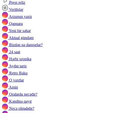
Press reliz
Verilişlər
Arzunun vaxtı
Qapqara
Yeni bir səhər
Aktual gündəm
Bizdən nə danışırlar?
24 saat
Hərbi xronika
Aydın tarix
Retro Baku
O vaxtlar
Amin
Oralarda necədir?
Kəndinə qayıt
Necə olmalıdır?