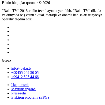
Bütün hüquqlar qorunur © 2026
“Baku TV” 2018-ci ilin fevral ayında yaradılıb. “Baku TV” ölkədə
və dünyada baş verən aktual, maraqlı və önəmli hadisələri izləyiciyə
operativ təqdim edir.
Əlaqə
info@baku.tv
+99455 202 50 05
+99412 525 44 66
Haqqımızda
Məxfilik siyasəti
Press-reliz
Elektron proqramı (EPG)