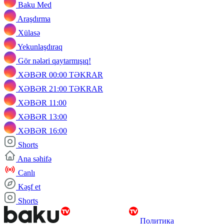
Baku Med
Araşdırma
Xülasə
Yekunlaşdıraq
Gör nələri qaytarmışıq!
XƏBƏR 00:00 TƏKRAR
XƏBƏR 21:00 TƏKRAR
XƏBƏR 11:00
XƏBƏR 13:00
XƏBƏR 16:00
Shorts
Ana səhifə
Canlı
Kəşf et
Shorts
Политика