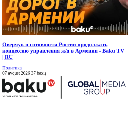
Оверчук о готовности России продолжать
концессию управления ж/д в Армении - Baku TV
| RU
Политика
07 avqust 2026
37 baxış