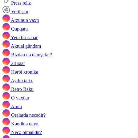
Press reliz
Verilişlər
Arzunun vaxtı
Qapqara
Yeni bir səhər
Aktual gündəm
Bizdən nə danışırlar?
24 saat
Hərbi xronika
Aydın tarix
Retro Baku
O vaxtlar
Amin
Oralarda necədir?
Kəndinə qayıt
Necə olmalıdır?