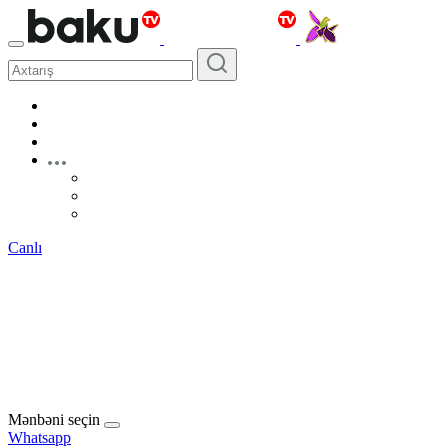
Canlı
Mənbəni seçin
Whatsapp