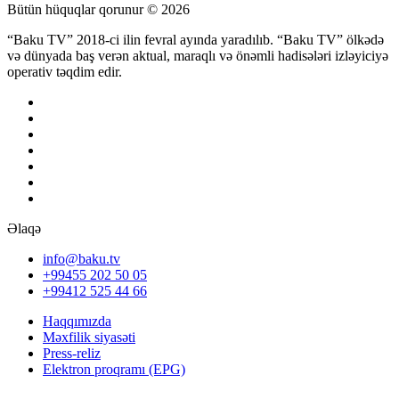
Bütün hüquqlar qorunur © 2026
“Baku TV” 2018-ci ilin fevral ayında yaradılıb. “Baku TV” ölkədə
və dünyada baş verən aktual, maraqlı və önəmli hadisələri izləyiciyə
operativ təqdim edir.
Əlaqə
info@baku.tv
+99455 202 50 05
+99412 525 44 66
Haqqımızda
Məxfilik siyasəti
Press-reliz
Elektron proqramı (EPG)