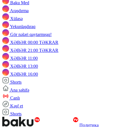
Baku Med
Araşdırma
Xülasə
Yekunlaşdıraq
Gör nələri qaytarmışıq!
XƏBƏR 00:00 TƏKRAR
XƏBƏR 21:00 TƏKRAR
XƏBƏR 11:00
XƏBƏR 13:00
XƏBƏR 16:00
Shorts
Ana səhifə
Canlı
Kəşf et
Shorts
Политика