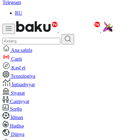
Telegram
RU
Ana səhifə
Canlı
Kəşf et
Texnologiya
İqtisadiyyat
Siyasət
Cəmiyyət
Sorğu
İdman
Hadisə
Dünya