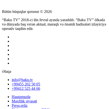
Bütün hüquqlar qorunur © 2026
“Baku TV” 2018-ci ilin fevral ayında yaradılıb. “Baku TV” ölkədə
və dünyada baş verən aktual, maraqlı və önəmli hadisələri izləyiciyə
operativ təqdim edir.
Əlaqə
info@baku.tv
+99455 202 50 05
+99412 525 44 66
Haqqımızda
Məxfilik siyasəti
Press-reliz