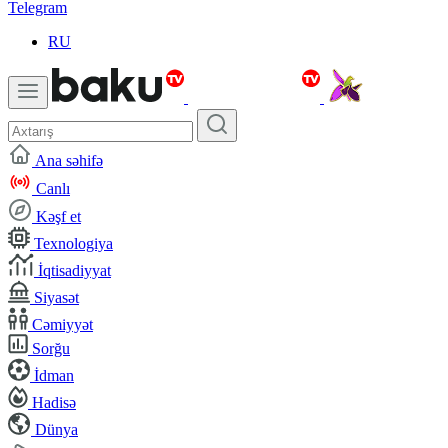
Telegram
RU
Ana səhifə
Canlı
Kəşf et
Texnologiya
İqtisadiyyat
Siyasət
Cəmiyyət
Sorğu
İdman
Hadisə
Dünya