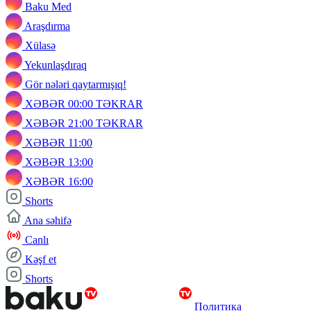
Baku Med
Araşdırma
Xülasə
Yekunlaşdıraq
Gör nələri qaytarmışıq!
XƏBƏR 00:00 TƏKRAR
XƏBƏR 21:00 TƏKRAR
XƏBƏR 11:00
XƏBƏR 13:00
XƏBƏR 16:00
Shorts
Ana səhifə
Canlı
Kəşf et
Shorts
Политика