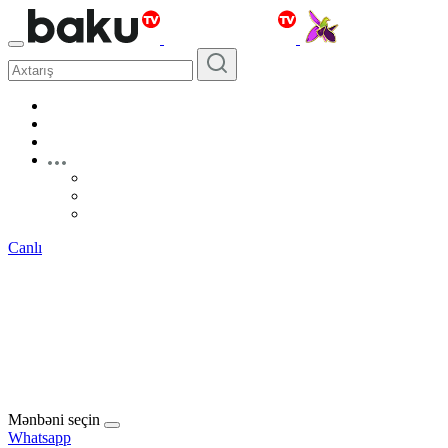
Canlı
Mənbəni seçin
Whatsapp