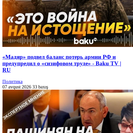
«Мадяр» подвел баланс потерь армии РФ и
предупредил о «сизифовом труде» - Baku TV |
RU
Политика
07 avqust 2026
33 baxış