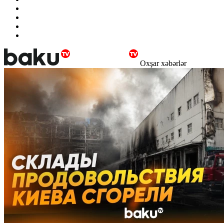
Oxşar xəbərlər