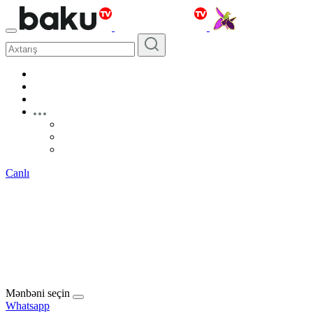
Canlı
Mənbəni seçin
Whatsapp