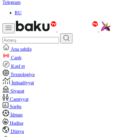
Telegram
RU
Ana səhifə
Canlı
Kəşf et
Texnologiya
İqtisadiyyat
Siyasət
Cəmiyyət
Sorğu
İdman
Hadisə
Dünya