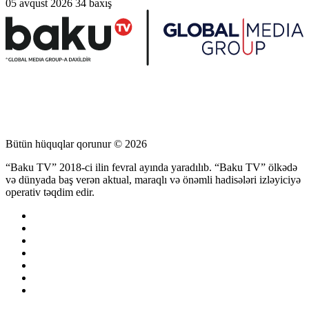
05 avqust 2026
34 baxış
Bütün hüquqlar qorunur © 2026
“Baku TV” 2018-ci ilin fevral ayında yaradılıb. “Baku TV” ölkədə
və dünyada baş verən aktual, maraqlı və önəmli hadisələri izləyiciyə
operativ təqdim edir.