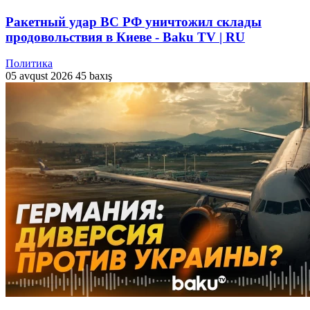
Ракетный удар ВС РФ уничтожил склады
продовольствия в Киеве - Baku TV | RU
Политика
05 avqust 2026
45 baxış