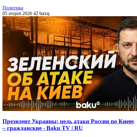
Политика
05 avqust 2026
42 baxış
Президент Украины: цель атаки России по Киеву
– гражданские - Baku TV | RU