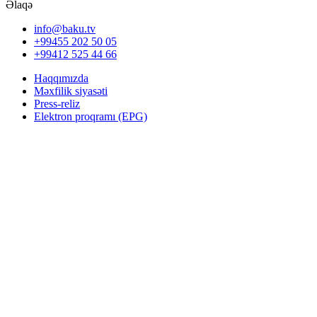
Əlaqə
info@baku.tv
+99455 202 50 05
+99412 525 44 66
Haqqımızda
Məxfilik siyasəti
Press-reliz
Elektron proqramı (EPG)