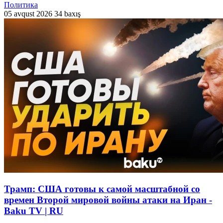
Политика
05 avqust 2026
34 baxış
Трамп: США готовы к самой масштабной со
времен Второй мировой войны атаки на Иран -
Baku TV | RU