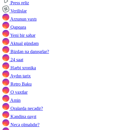
Press reliz
Verilişlər
Arzunun vaxtı
Qapqara
Yeni bir səhər
Aktual gündəm
Bizdən nə danışırlar?
24 saat
Hərbi xronika
Aydın tarix
Retro Baku
O vaxtlar
Amin
Oralarda necədir?
Kəndinə qayıt
Necə olmalıdır?