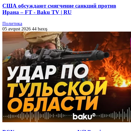
США обсуждают смягчение санкций против
Ирана – FT - Baku TV | RU
Политика
05 avqust 2026
44 baxış