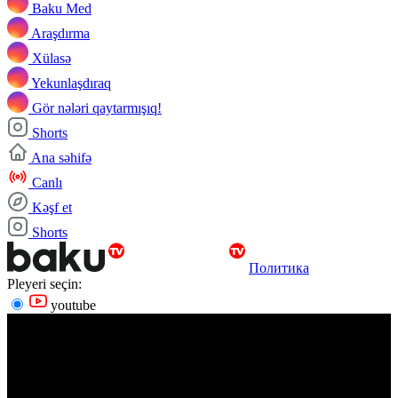
Baku Med
Araşdırma
Xülasə
Yekunlaşdıraq
Gör nələri qaytarmışıq!
Shorts
Ana səhifə
Canlı
Kəşf et
Shorts
Политика
Pleyeri seçin:
youtube