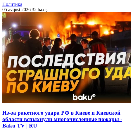
Политика
05 avqust 2026
32 baxış
Из-за ракетного удара РФ в Киеве и Киевской
области вспыхнули многочисленные пожары -
Baku TV | RU