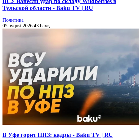
ВСУ нанесли удар по складу Wildberries в
Тульской области - Baku TV | RU
Политика
05 avqust 2026
43 baxış
В Уфе горит НПЗ: кадры - Baku TV | RU