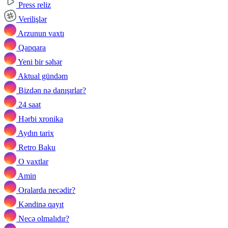
Press reliz
Verilişlər
Arzunun vaxtı
Qapqara
Yeni bir səhər
Aktual gündəm
Bizdən nə danışırlar?
24 saat
Hərbi xronika
Aydın tarix
Retro Baku
O vaxtlar
Amin
Oralarda necədir?
Kəndinə qayıt
Necə olmalıdır?