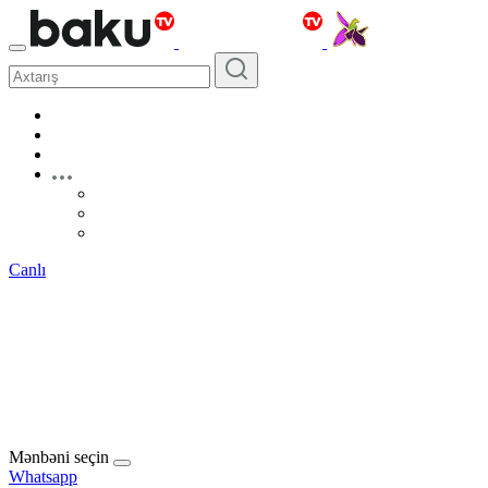
Canlı
Mənbəni seçin
Whatsapp