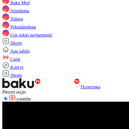
Baku Med
Araşdırma
Xülasə
Yekunlaşdıraq
Gör nələri qaytarmışıq!
Shorts
Ana səhifə
Canlı
Kəşf et
Shorts
Политика
Pleyeri seçin:
youtube