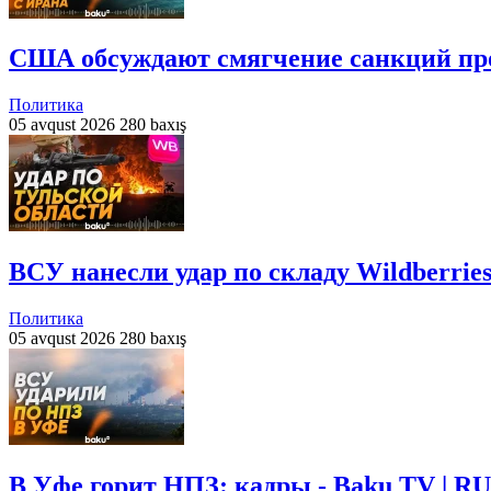
США обсуждают смягчение санкций про
Политика
05 avqust 2026
280 baxış
ВСУ нанесли удар по складу Wildberries
Политика
05 avqust 2026
280 baxış
В Уфе горит НПЗ: кадры - Baku TV | RU