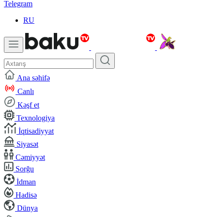
Telegram
RU
Ana səhifə
Canlı
Kəşf et
Texnologiya
İqtisadiyyat
Siyasət
Cəmiyyət
Sorğu
İdman
Hadisə
Dünya