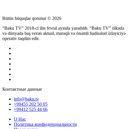
Bütün hüquqlar qorunur © 2026
“Baku TV” 2018-ci ilin fevral ayında yaradılıb. “Baku TV” ölkədə
və dünyada baş verən aktual, maraqlı və önəmli hadisələri izləyiciyə
operativ təqdim edir.
Контактные данные
info@baku.tv
+99455 202 50 05
+99412 525 44 66
О Нас
Политика конфиденциальности