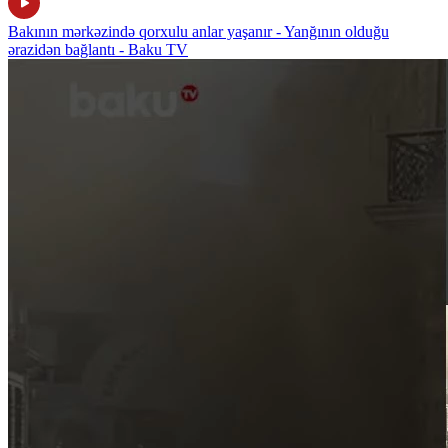
Bakının mərkəzində qorxulu anlar yaşanır - Yanğının olduğu
ərazidən bağlantı - Baku TV