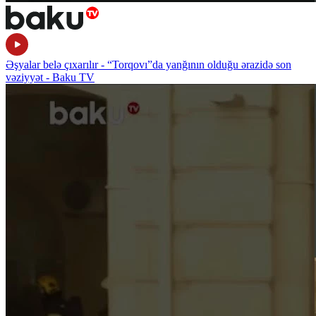
Əşyalar belə çıxarılır - “Torqovı”da yanğının olduğu ərazidə son
vəziyyət - Baku TV