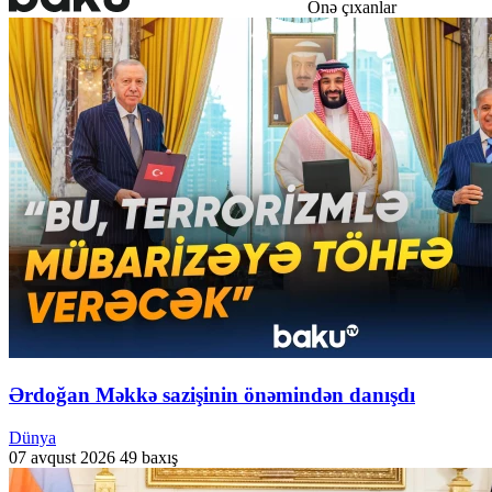
Önə çıxanlar
Ərdoğan Məkkə sazişinin önəmindən danışdı
Dünya
07 avqust 2026
49 baxış