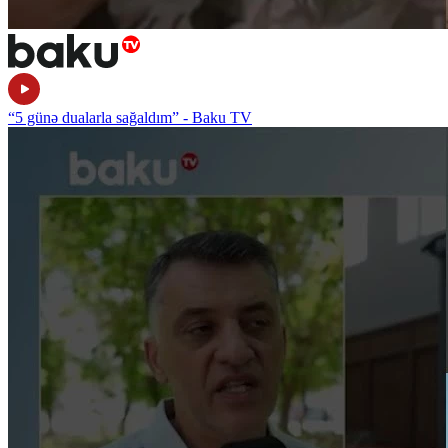
“5 günə dualarla sağaldım” - Baku TV