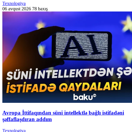
Texnologiya
06 avqust 2026
78 baxış
Avropa İttifaqından süni intellektlə bağlı istifadəni
şəffaflaşdıran addım
Texnologiya