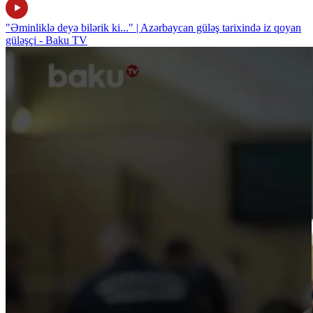
"Əminliklə deyə bilərik ki..." | Azərbaycan güləş tarixində iz qoyan
güləşçi - Baku TV