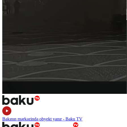
Bakının mərkəzində obyekt yanır - Baku TV