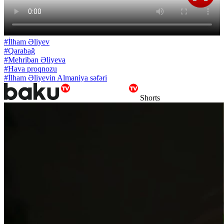
#İlham Əliyev
#Qarabağ
#Mehriban Əliyeva
#Hava proqnozu
#İlham Əliyevin Almaniya səfəri
Shorts