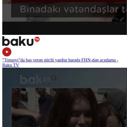
"Torqovı"da baş verən güclü yanğın barədə FHN-dən açıqlama -
Baku TV