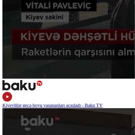
Kiyevlilər gecə boyu yaşananları açıqladı - Baku TV