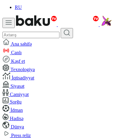
RU
Ana səhifə
Canlı
Kəşf et
Texnologiya
İqtisadiyyat
Siyasət
Cəmiyyət
Sorğu
İdman
Hadisə
Dünya
Press reliz