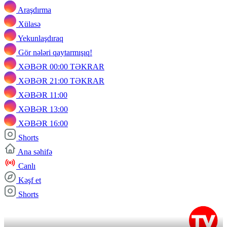
Araşdırma
Xülasə
Yekunlaşdıraq
Gör nələri qaytarmışıq!
XƏBƏR 00:00 TƏKRAR
XƏBƏR 21:00 TƏKRAR
XƏBƏR 11:00
XƏBƏR 13:00
XƏBƏR 16:00
Shorts
Ana səhifə
Canlı
Kəşf et
Shorts