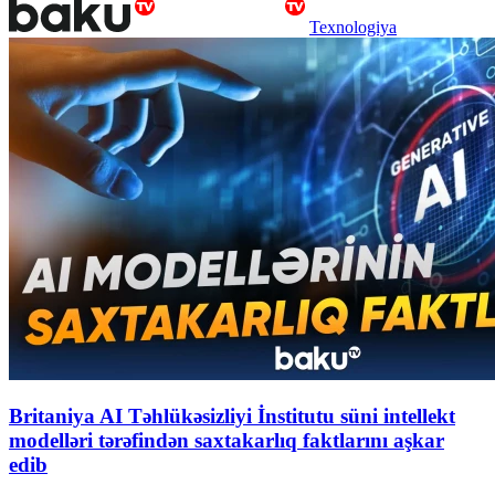
Texnologiya
Britaniya AI Təhlükəsizliyi İnstitutu süni intellekt
modelləri tərəfindən saxtakarlıq faktlarını aşkar
edib