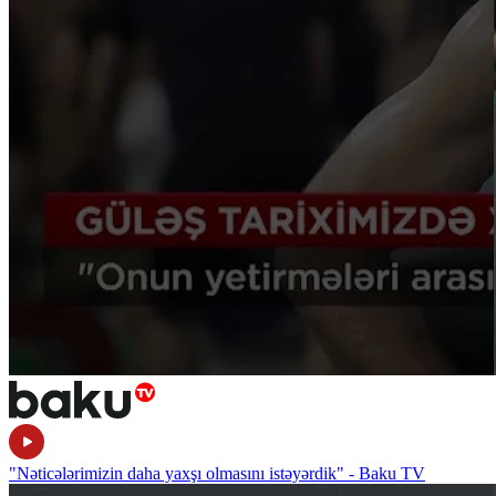
"Nəticələrimizin daha yaxşı olmasını istəyərdik" - Baku TV