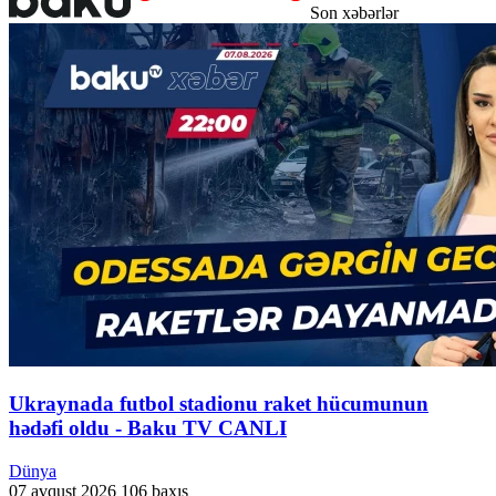
Son xəbərlər
Ukraynada futbol stadionu raket hücumunun
hədəfi oldu - Baku TV CANLI
Dünya
07 avqust 2026
106 baxış