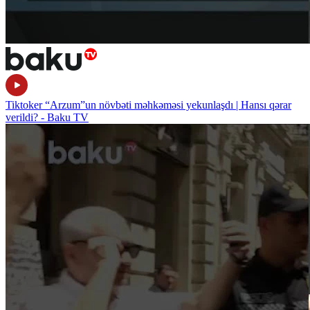
Tiktoker “Arzum”un növbəti məhkəməsi yekunlaşdı | Hansı qərar
verildi? - Baku TV