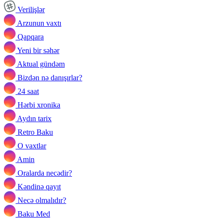
Verilişlər
Arzunun vaxtı
Qapqara
Yeni bir səhər
Aktual gündəm
Bizdən nə danışırlar?
24 saat
Hərbi xronika
Aydın tarix
Retro Baku
O vaxtlar
Amin
Oralarda necədir?
Kəndinə qayıt
Necə olmalıdır?
Baku Med