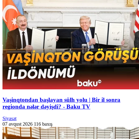
Vaşinqtondan başlayan sülh yolu | Bir il sonra
regionda nələr dəyişdi? - Baku TV
Siyasət
07 avqust 2026
116 baxış