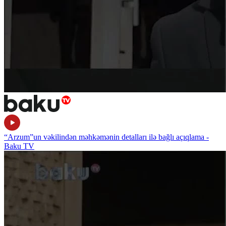
“Arzum”un vəkilindən məhkəmənin detalları ilə bağlı açıqlama -
Baku TV