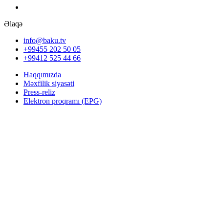
Əlaqə
info@baku.tv
+99455 202 50 05
+99412 525 44 66
Haqqımızda
Məxfilik siyasəti
Press-reliz
Elektron proqramı (EPG)