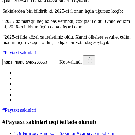
qalan 2025-ci il barədə təəssüratlarını öyrənib.
Sakinlərdən biri bildirib ki, 2025-ci il onun üçün uğursuz keçib:
“2025-də maraqlı heç nə baş vermədi, çox pis il oldu. Ümid edirəm
ki, 2026-cı il bizim üçün daha düşərli olar”.
“2025-ci ildə gözəl xatirələrimiz oldu. Xarici ölkələrə səyahət etdim,
mənim üçün yaxşı il oldu”, – digər bir vətəndaş söyləyib.
#Paytaxt sakinləri
Kopyalandı
#Paytaxt sakinləri
#Paytaxt sakinləri teqi istifadə olunub
“Onların sayəsində...” | Sakinlər Azərbaycan polisinin