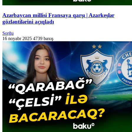
Azərbaycan millisi Fransaya qarşı | Azarkeşlər
gözləntilərini açıqladı
Sorğu
16 noyabr 2025
4739 baxış