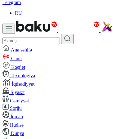
Telegram
RU
Ana səhifə
Canlı
Kəşf et
Texnologiya
İqtisadiyyat
Siyasət
Cəmiyyət
Sorğu
İdman
Hadisə
Dünya