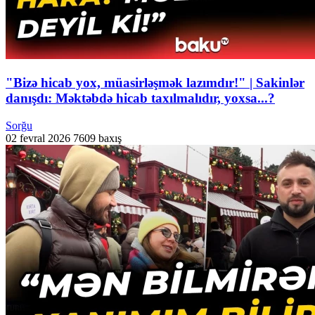
"Bizə hicab yox, müasirləşmək lazımdır!" | Sakinlər
danışdı: Məktəbdə hicab taxılmalıdır, yoxsa...?
Sorğu
02 fevral 2026
7609 baxış