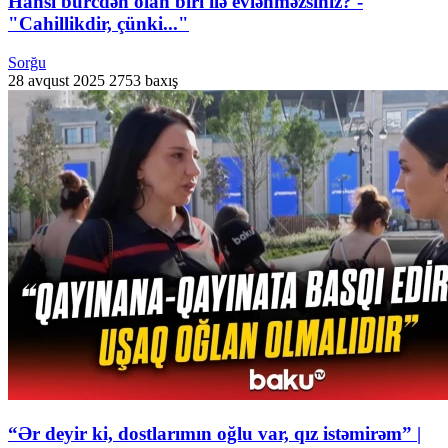
Hansı bürcdən olan biri ilə evlənməzsiniz? -
"Cahillikdir, çünki..."
Sorğu
28 avqust 2025
2753 baxış
“Ər deyir ki, dostlarımın oğlu var, qız istəmirəm” |