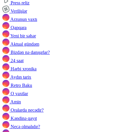
Press reliz
Verilişlər
Arzunun vaxtı
Qapqara
Yeni bir səhər
Aktual gündəm
Bizdən nə danışırlar?
24 saat
Hərbi xronika
Aydın tarix
Retro Baku
O vaxtlar
Amin
Oralarda necədir?
Kəndinə qayıt
Necə olmalıdır?