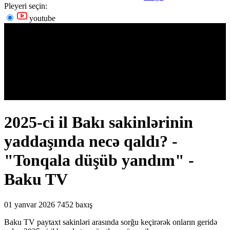
Pleyeri seçin:
youtube
2025-ci il Bakı sakinlərinin
yaddaşında necə qaldı? -
"Tonqala düşüb yandım" -
Baku TV
01 yanvar 2026
7452 baxış
Baku TV paytaxt sakinləri arasında sorğu keçirərək onların geridə