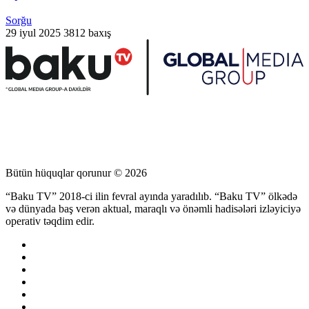
Sorğu
29 iyul 2025
3812 baxış
Bütün hüquqlar qorunur © 2026
“Baku TV” 2018-ci ilin fevral ayında yaradılıb. “Baku TV” ölkədə
və dünyada baş verən aktual, maraqlı və önəmli hadisələri izləyiciyə
operativ təqdim edir.