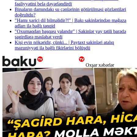
fəaliyyətini belə dəyərləndirdi
Binaların damındakı su çənlərinin götürülməsi gözləntiləri
doğrultdu?
"Hamı xarici dil bilməlidir?!" | Bakı sakinlərindən mağaza
adları ilə bağlı tənqid
"Oxumaqdan başqası yalandır" | Sakinlər yay tətili barədə
şagirdlərə məsləhət verdi
Kişi evin nökəridir, çünki... | Paytaxt sakinləri atalıq
məzuniyyəti ilə bağlı fikirlərini bölüşdü
Oxşar xəbərlər