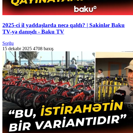
2025-ci il yaddaşlarda necə qaldı? | Sakinlər Baku
TV-yə danışdı - Baku TV
Sorğu
15 dekabr 2025
4708 baxış