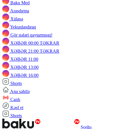
Baku Med
Araşdırma
Xülasə
Yekunlaşdıraq
Gör nələri qaytarmışıq!
XƏBƏR 00:00 TƏKRAR
XƏBƏR 21:00 TƏKRAR
XƏBƏR 11:00
XƏBƏR 13:00
XƏBƏR 16:00
Shorts
Ana səhifə
Canlı
Kəşf et
Shorts
Sorğu