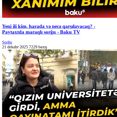
Yeni ili kim, harada və necə qarşılayacaq? -
Paytaxtda maraqlı sorğu - Baku TV
Sorğu
21 dekabr 2025
7229 baxış