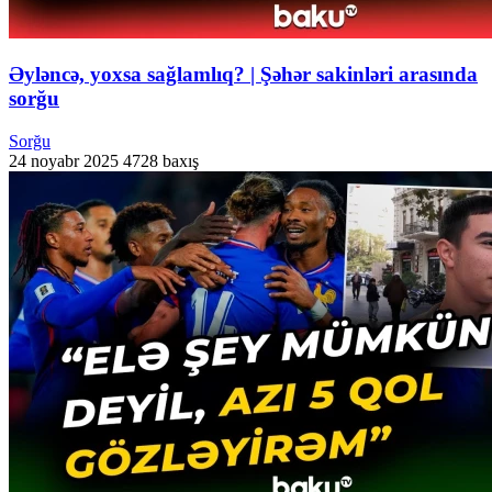
Əyləncə, yoxsa sağlamlıq? | Şəhər sakinləri arasında
sorğu
Sorğu
24 noyabr 2025
4728 baxış