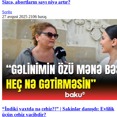
Sizcə, abortların sayı niyə artır?
Sorğu
27 avqust 2025
2106 baxış
“İndiki vaxtda nə cehiz?!” | Sakinlər danışdı: Evlilik
üçün cehiz vacibdir?