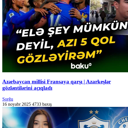
Azərbaycan millisi Fransaya qarşı | Azarkeşlər
gözləntilərini açıqladı
Sorğu
16 noyabr 2025
4733 baxış