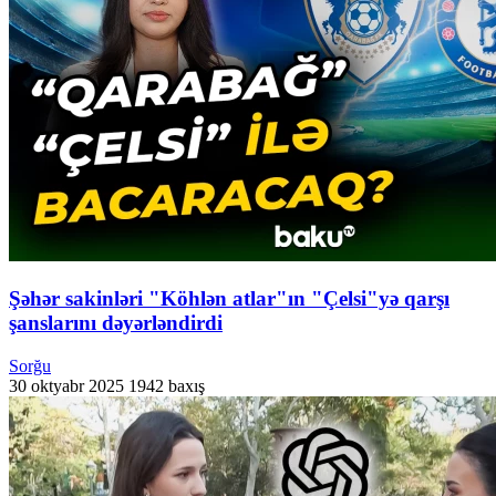
Şəhər sakinləri "Köhlən atlar"ın "Çelsi"yə qarşı
şanslarını dəyərləndirdi
Sorğu
30 oktyabr 2025
1942 baxış