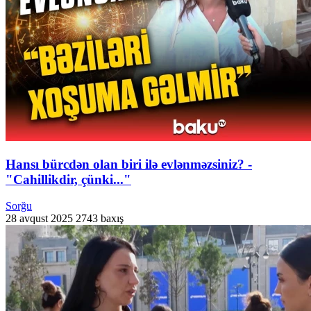
Hansı bürcdən olan biri ilə evlənməzsiniz? -
"Cahillikdir, çünki..."
Sorğu
28 avqust 2025
2743 baxış