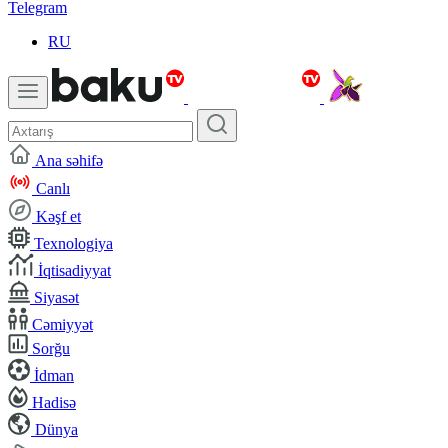
Telegram
RU
Ana səhifə
Canlı
Kəşf et
Texnologiya
İqtisadiyyat
Siyasət
Cəmiyyət
Sorğu
İdman
Hadisə
Dünya