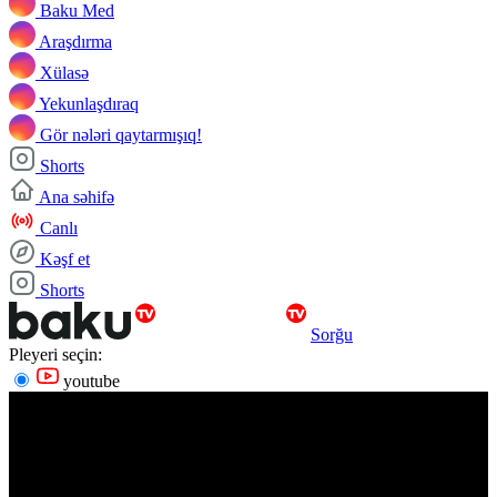
Baku Med
Araşdırma
Xülasə
Yekunlaşdıraq
Gör nələri qaytarmışıq!
Shorts
Ana səhifə
Canlı
Kəşf et
Shorts
Sorğu
Pleyeri seçin:
youtube