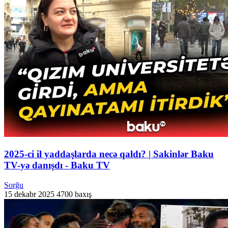
2025-ci il yaddaşlarda necə qaldı? | Sakinlər Baku
TV-yə danışdı - Baku TV
Sorğu
15 dekabr 2025
4700 baxış