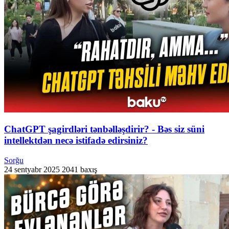
ChatGPT şagirdləri tənbəlləşdirir? - Bəs siz süni
intellektdən necə istifadə edirsiniz?
Sorğu
24 sentyabr 2025
2041 baxış