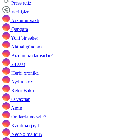
Press reliz
Verilişlər
Arzunun vaxtı
Qapqara
Yeni bir səhər
Aktual gündəm
Bizdən nə danışırlar?
24 saat
Hərbi xronika
Aydın tarix
Retro Baku
O vaxtlar
Amin
Oralarda necədir?
Kəndinə qayıt
Necə olmalıdır?