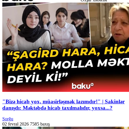
"Bizə hicab yox, müasirləşmək lazımdır!" | Sakinlər
danışdı: Məktəbdə hicab taxılmalıdır, yoxsa...?
Sorğu
02 fevral 2026
7585 baxış