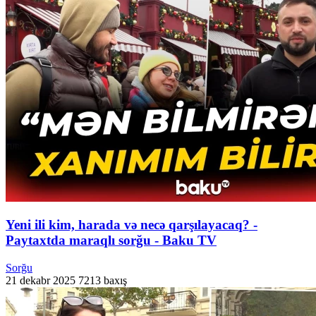
Yeni ili kim, harada və necə qarşılayacaq? -
Paytaxtda maraqlı sorğu - Baku TV
Sorğu
21 dekabr 2025
7213 baxış