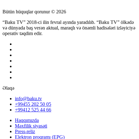
Bütün hüquqlar qorunur © 2026
“Baku TV” 2018-ci ilin fevral ayında yaradılıb. “Baku TV” ölkədə
və dünyada baş verən aktual, maraqlı və önəmli hadisələri izləyiciyə
operativ təqdim edir.
Əlaqə
info@baku.tv
+99455 202 50 05
+99412 525 44 66
Haqqımızda
Məxfilik siyasəti
Press-reliz
Elektron proqramı (EPG)