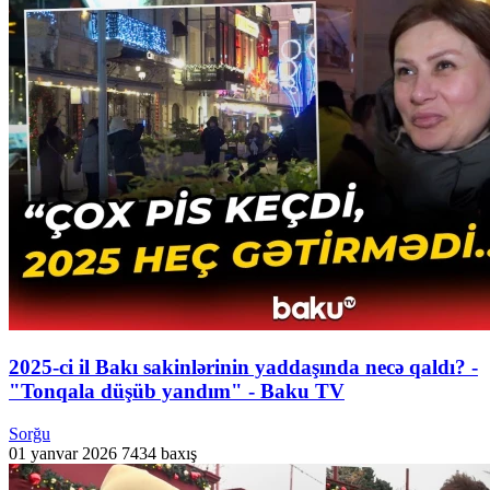
2025-ci il Bakı sakinlərinin yaddaşında necə qaldı? -
"Tonqala düşüb yandım" - Baku TV
Sorğu
01 yanvar 2026
7434 baxış