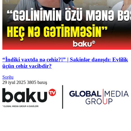
“İndiki vaxtda nə cehiz?!” | Sakinlər danışdı: Evlilik
üçün cehiz vacibdir?
Sorğu
29 iyul 2025
3805 baxış