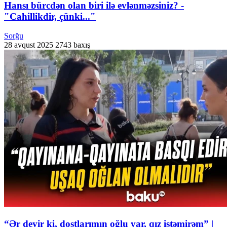
Hansı bürcdən olan biri ilə evlənməzsiniz? -
"Cahillikdir, çünki..."
Sorğu
28 avqust 2025
2743 baxış
“Ər deyir ki, dostlarımın oğlu var, qız istəmirəm” |