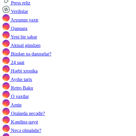
Press reliz
Verilişlər
Arzunun vaxtı
Qapqara
Yeni bir səhər
Aktual gündəm
Bizdən nə danışırlar?
24 saat
Hərbi xronika
Aydın tarix
Retro Baku
O vaxtlar
Amin
Oralarda necədir?
Kəndinə qayıt
Necə olmalıdır?