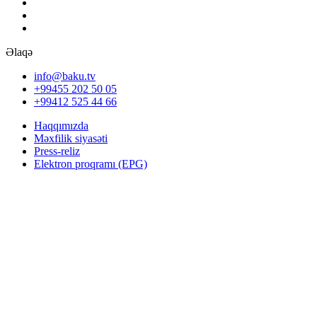
Əlaqə
info@baku.tv
+99455 202 50 05
+99412 525 44 66
Haqqımızda
Məxfilik siyasəti
Press-reliz
Elektron proqramı (EPG)