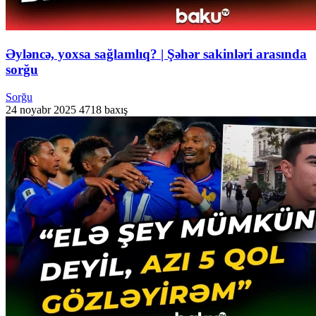
Əyləncə, yoxsa sağlamlıq? | Şəhər sakinləri arasında
sorğu
Sorğu
24 noyabr 2025
4718 baxış