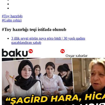
#Toy hazırlığı
#Gəlin cehizi
#Toy hazırlığı teqi istifadə olunub
3 illik sevgi görün nəyə görə bitdi | 30 yaşlı qadını
qəzəbləndirən səbəb
Oxşar xəbərlər