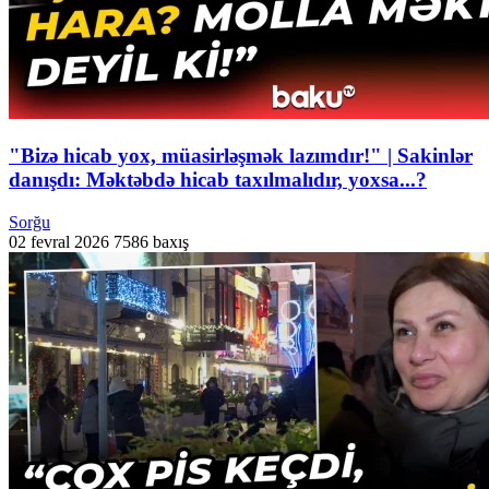
"Bizə hicab yox, müasirləşmək lazımdır!" | Sakinlər
danışdı: Məktəbdə hicab taxılmalıdır, yoxsa...?
Sorğu
02 fevral 2026
7586 baxış