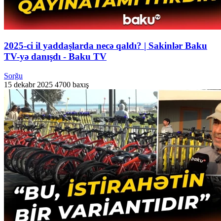
2025-ci il yaddaşlarda necə qaldı? | Sakinlər Baku
TV-yə danışdı - Baku TV
Sorğu
15 dekabr 2025
4700 baxış