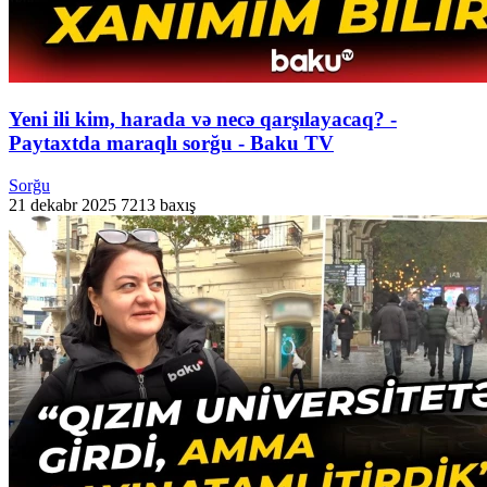
Yeni ili kim, harada və necə qarşılayacaq? -
Paytaxtda maraqlı sorğu - Baku TV
Sorğu
21 dekabr 2025
7213 baxış