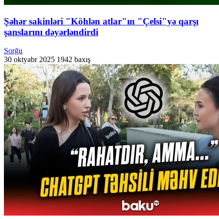
Şəhər sakinləri "Köhlən atlar"ın "Çelsi"yə qarşı
şanslarını dəyərləndirdi
Sorğu
30 oktyabr 2025
1942 baxış