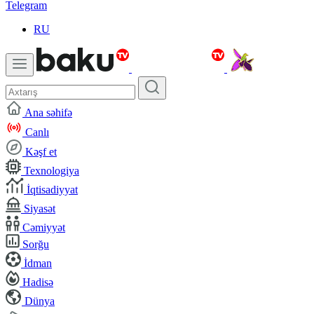
Telegram
RU
Ana səhifə
Canlı
Kəşf et
Texnologiya
İqtisadiyyat
Siyasət
Cəmiyyət
Sorğu
İdman
Hadisə
Dünya