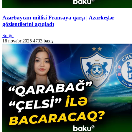
Azərbaycan millisi Fransaya qarşı | Azarkeşlər
gözləntilərini açıqladı
Sorğu
16 noyabr 2025
4733 baxış