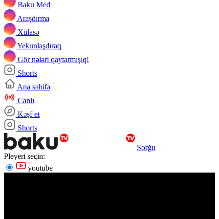
Baku Med
Araşdırma
Xülasə
Yekunlaşdıraq
Gör nələri qaytarmışıq!
Shorts
Ana səhifə
Canlı
Kəşf et
Shorts
Sorğu
Pleyeri seçin:
youtube