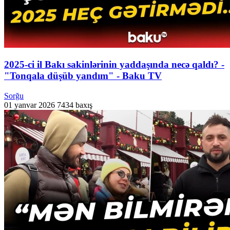
2025-ci il Bakı sakinlərinin yaddaşında necə qaldı? -
"Tonqala düşüb yandım" - Baku TV
Sorğu
01 yanvar 2026
7434 baxış