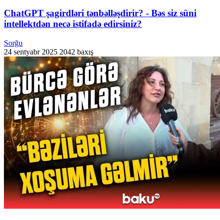
ChatGPT şagirdləri tənbəlləşdirir? - Bəs siz süni
intellektdən necə istifadə edirsiniz?
Sorğu
24 sentyabr 2025
2042 baxış