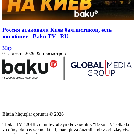
Россия атаковала Киев баллистикой, есть
погибшие - Baku TV | RU
Мир
01 августа 2026
95 просмотров
Bütün hüquqlar qorunur © 2026
“Baku TV” 2018-ci ilin fevral ayında yaradılıb. “Baku TV” ölkədə
və dünyada baş verən aktual, maraqlı və önəmli hadisələri izləyiciyə