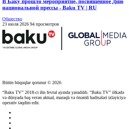
В Баку прошло мероприятие, посвященное Дню
национальной прессы - Baku TV | RU
Общество
23 июля 2026
94 просмотров
Bütün hüquqlar qorunur © 2026
“Baku TV” 2018-ci ilin fevral ayında yaradılıb. “Baku TV” ölkədə
və dünyada baş verən aktual, maraqlı və önəmli hadisələri izləyiciyə
operativ təqdim edir.