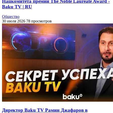
Нацкомитета премии The Noble Laureate Award -
Baku TV | RU
Общество
30 июля 2026
78 просмотров
Директор Baku TV Рамин Джафаров в