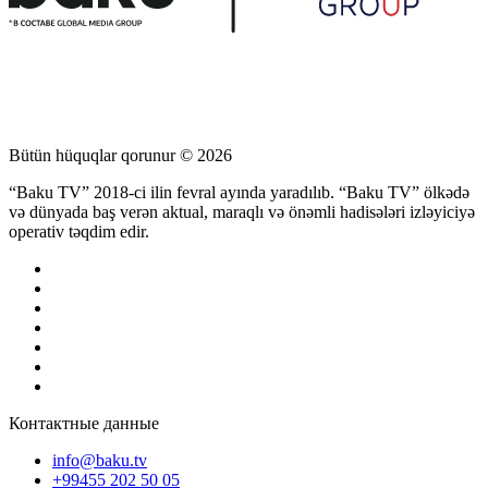
Bütün hüquqlar qorunur © 2026
“Baku TV” 2018-ci ilin fevral ayında yaradılıb. “Baku TV” ölkədə
və dünyada baş verən aktual, maraqlı və önəmli hadisələri izləyiciyə
operativ təqdim edir.
Контактные данные
info@baku.tv
+99455 202 50 05