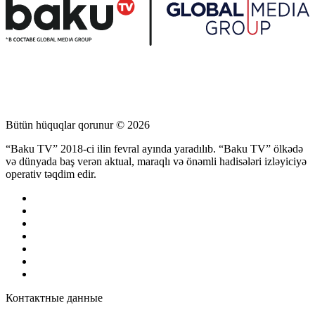
Bütün hüquqlar qorunur © 2026
“Baku TV” 2018-ci ilin fevral ayında yaradılıb. “Baku TV” ölkədə
və dünyada baş verən aktual, maraqlı və önəmli hadisələri izləyiciyə
operativ təqdim edir.
Контактные данные