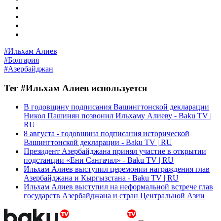
#Ильхам Алиев
#Болгария
#Азербайджан
Тег #Ильхам Алиев используется
В годовщину подписания Вашингтонской декларации
Никол Пашинян позвонил Ильхаму Алиеву - Baku TV |
RU
8 августа - годовщина подписания исторической
Вашингтонской декларации - Baku TV | RU
Президент Азербайджана принял участие в открытии
подстанции «Ени Сангачал» - Baku TV | RU
Ильхам Алиев выступил церемонии награждения глав
Азербайджана и Кыргызстана - Baku TV | RU
Ильхам Алиев выступил на неформальной встрече глав
государств Азербайджана и стран Центральной Азии