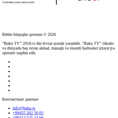
Bütün hüquqlar qorunur © 2026
“Baku TV” 2018-ci ilin fevral ayında yaradılıb. “Baku TV” ölkədə
və dünyada baş verən aktual, maraqlı və önəmli hadisələri izləyiciyə
operativ təqdim edir.
Контактные данные
info@baku.tv
+99455 202 50 05
+99412 525 44 66