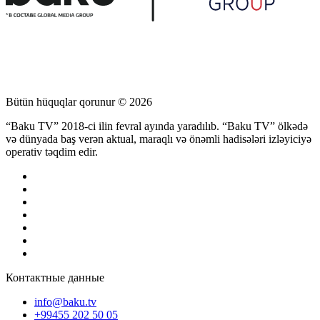
Bütün hüquqlar qorunur © 2026
“Baku TV” 2018-ci ilin fevral ayında yaradılıb. “Baku TV” ölkədə
və dünyada baş verən aktual, maraqlı və önəmli hadisələri izləyiciyə
operativ təqdim edir.
Контактные данные
info@baku.tv
+99455 202 50 05