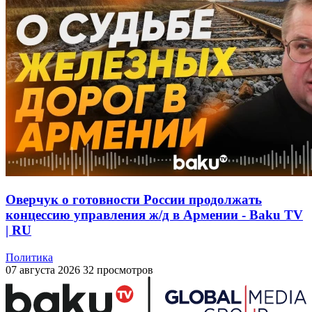
Оверчук о готовности России продолжать
концессию управления ж/д в Армении - Baku TV
| RU
Политика
07 августа 2026
32 просмотров